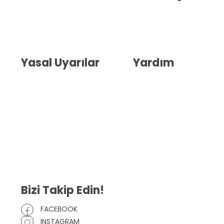
Hakkımızda
İletişim
Blog
Whatsapp Destek
Yasal Uyarılar
Yardım
Kullanıcı Sözleşmesi
Havale Bildirim Formu
(KVKK)
Sipariş Takip
Gizlilik Sözleşmesi
İptal ve İade Şartları
Mesafeli Satış Sözleşmesi
Çerez Politikası
Bizi Takip Edin!
FACEBOOK
INSTAGRAM