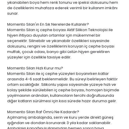
yıkanabilen boya
hem renk tonunu ve ipeksi dokusunu hem
de özelliklerini muhafaza ederek verimli bir kullanım imkânı
sunar.
Momento Silan'ın En Sık Nerelerde Kullanılır?
Momento Silan iç cephe boyası Aktif Silikon Teknolojisi ile
hijyen ihtiyacı duyulan ortamlar için mükemmel bir
seçenektir. Silinebilir ve yıkanabilir özellikleri sayesinde
dokusunu, rengini ve özelliklerini koruyan iç cephe boyası
mutfak, çocuk odası, banyo gibi üstün hijyen gerektiren
yüzeyler için özellikle tavsiye edilir.
Momento Silan Hızlı Kurur mu?
Momento Silan ile iç cephe yüzeyleri boyanırken katlar
arasında 4-6 saat beklenmelidir. Bu süreyi belirleyen faktör
ortam sıcaklığıdır. Silikonlu yapısı sayesinde yüzeye hızlı ve
kolay şekilde sürülebilen iç cephe boyası, homojen biçimde
yayılmasının ardından, kullanıcıların tercihi doğrultusunda
diğer katların sürülmesi için kısa sürede hazır duruma gelir.
Momento Silan Raf Ömrü Ne Kadardır?
Açılmamış ambalajında, serin ve kuru yerde direkt güneş
ışığından ve dondan korunarak 3 yıla kadar saklanabilir.
Ambalajın kapağını kullanımdan hemen sonra hava