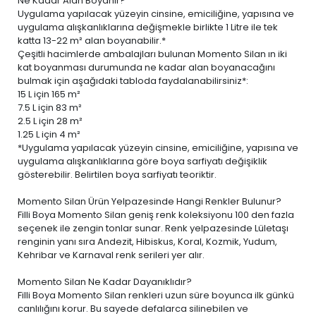
Ne Kadar Alan Boyanır?
Uygulama yapılacak yüzeyin cinsine, emiciliğine, yapısına ve
uygulama alışkanlıklarına değişmekle birlikte 1 Litre ile tek
katta 13-22 m² alan boyanabilir.*
Çeşitli hacimlerde ambalajları bulunan Momento Silan ın iki
kat boyanması durumunda ne kadar alan boyanacağını
bulmak için aşağıdaki tabloda faydalanabilirsiniz*:
15 L
için 165 m²
7.5 L
için 83 m²
2.5 L
için 28 m²
1.25 L
için 4 m²
*Uygulama yapılacak yüzeyin cinsine, emiciliğine, yapısına ve
uygulama alışkanlıklarına göre boya sarfiyatı değişiklik
gösterebilir. Belirtilen boya sarfiyatı teoriktir.
Momento Silan Ürün Yelpazesinde Hangi Renkler Bulunur?
Filli Boya Momento Silan geniş renk koleksiyonu 100 den fazla
seçenek ile zengin tonlar sunar. Renk yelpazesinde Lületaşı
renginin yanı sıra Andezit, Hibiskus, Koral, Kozmik, Yudum,
Kehribar ve Karnaval renk serileri yer alır.
Momento Silan Ne Kadar Dayanıklıdır?
Filli Boya Momento Silan renkleri uzun süre boyunca ilk günkü
canlılığını korur. Bu sayede defalarca silinebilen ve