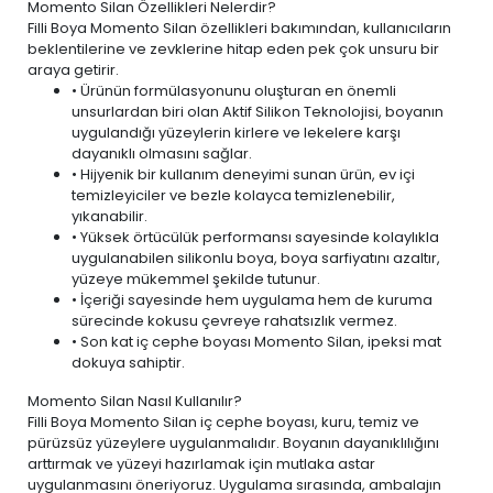
Momento Silan Özellikleri Nelerdir?
Filli Boya Momento Silan özellikleri bakımından, kullanıcıların
beklentilerine ve zevklerine hitap eden pek çok unsuru bir
araya getirir.
• Ürünün formülasyonunu oluşturan en önemli
unsurlardan biri olan Aktif Silikon Teknolojisi, boyanın
uygulandığı yüzeylerin kirlere ve lekelere karşı
dayanıklı olmasını sağlar.
• Hijyenik bir kullanım deneyimi sunan ürün,
ev içi
temizleyiciler ve bezle
kolayca temizlenebilir,
yıkanabilir.
• Yüksek örtücülük performansı sayesinde kolaylıkla
uygulanabilen silikonlu boya, boya sarfiyatını azaltır,
yüzeye mükemmel şekilde tutunur.
• İçeriği sayesinde hem uygulama hem de kuruma
sürecinde kokusu çevreye rahatsızlık vermez.
• Son kat iç cephe boyası Momento Silan, ipeksi mat
dokuya sahiptir.
Momento Silan Nasıl Kullanılır?
Filli Boya Momento Silan iç cephe boyası, kuru, temiz ve
pürüzsüz yüzeylere uygulanmalıdır. Boyanın dayanıklılığını
arttırmak ve yüzeyi hazırlamak için mutlaka astar
uygulanmasını öneriyoruz. Uygulama sırasında, ambalajın