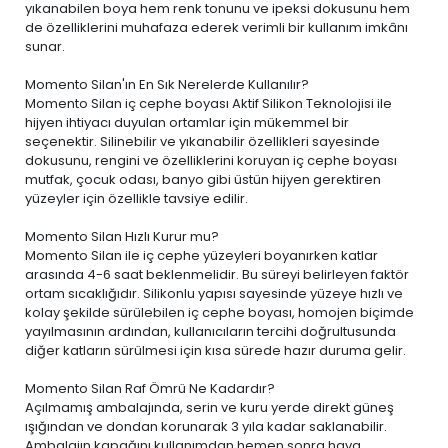
yıkanabilen boya
hem renk tonunu ve ipeksi dokusunu hem
de özelliklerini muhafaza ederek verimli bir kullanım imkânı
sunar.
Momento Silan'ın En Sık Nerelerde Kullanılır?
Momento Silan iç cephe boyası Aktif Silikon Teknolojisi ile
hijyen ihtiyacı duyulan ortamlar için mükemmel bir
seçenektir. Silinebilir ve yıkanabilir özellikleri sayesinde
dokusunu, rengini ve özelliklerini koruyan iç cephe boyası
mutfak, çocuk odası, banyo gibi üstün hijyen gerektiren
yüzeyler için özellikle tavsiye edilir.
Momento Silan Hızlı Kurur mu?
Momento Silan ile iç cephe yüzeyleri boyanırken katlar
arasında 4-6 saat beklenmelidir. Bu süreyi belirleyen faktör
ortam sıcaklığıdır. Silikonlu yapısı sayesinde yüzeye hızlı ve
kolay şekilde sürülebilen iç cephe boyası, homojen biçimde
yayılmasının ardından, kullanıcıların tercihi doğrultusunda
diğer katların sürülmesi için kısa sürede hazır duruma gelir.
Momento Silan Raf Ömrü Ne Kadardır?
Açılmamış ambalajında, serin ve kuru yerde direkt güneş
ışığından ve dondan korunarak 3 yıla kadar saklanabilir.
Ambalajın kapağını kullanımdan hemen sonra hava