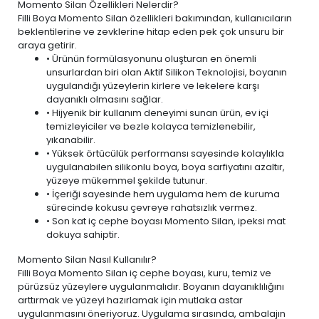
Momento Silan Özellikleri Nelerdir?
Filli Boya Momento Silan özellikleri bakımından, kullanıcıların
beklentilerine ve zevklerine hitap eden pek çok unsuru bir
araya getirir.
• Ürünün formülasyonunu oluşturan en önemli
unsurlardan biri olan Aktif Silikon Teknolojisi, boyanın
uygulandığı yüzeylerin kirlere ve lekelere karşı
dayanıklı olmasını sağlar.
• Hijyenik bir kullanım deneyimi sunan ürün,
ev içi
temizleyiciler ve bezle
kolayca temizlenebilir,
yıkanabilir.
• Yüksek örtücülük performansı sayesinde kolaylıkla
uygulanabilen silikonlu boya, boya sarfiyatını azaltır,
yüzeye mükemmel şekilde tutunur.
• İçeriği sayesinde hem uygulama hem de kuruma
sürecinde kokusu çevreye rahatsızlık vermez.
• Son kat iç cephe boyası Momento Silan, ipeksi mat
dokuya sahiptir.
Momento Silan Nasıl Kullanılır?
Filli Boya Momento Silan iç cephe boyası, kuru, temiz ve
pürüzsüz yüzeylere uygulanmalıdır. Boyanın dayanıklılığını
arttırmak ve yüzeyi hazırlamak için mutlaka astar
uygulanmasını öneriyoruz. Uygulama sırasında, ambalajın