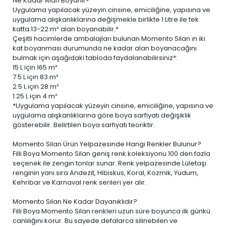
Ne Kadar Alan Boyanır?
Uygulama yapılacak yüzeyin cinsine, emiciliğine, yapısına ve
uygulama alışkanlıklarına değişmekle birlikte 1 Litre ile tek
katta 13-22 m² alan boyanabilir.*
Çeşitli hacimlerde ambalajları bulunan Momento Silan ın iki
kat boyanması durumunda ne kadar alan boyanacağını
bulmak için aşağıdaki tabloda faydalanabilirsiniz*:
15 L
için 165 m²
7.5 L
için 83 m²
2.5 L
için 28 m²
1.25 L
için 4 m²
*Uygulama yapılacak yüzeyin cinsine, emiciliğine, yapısına ve
uygulama alışkanlıklarına göre boya sarfiyatı değişiklik
gösterebilir. Belirtilen boya sarfiyatı teoriktir.
Momento Silan Ürün Yelpazesinde Hangi Renkler Bulunur?
Filli Boya Momento Silan geniş renk koleksiyonu 100 den fazla
seçenek ile zengin tonlar sunar. Renk yelpazesinde Lületaşı
renginin yanı sıra Andezit, Hibiskus, Koral, Kozmik, Yudum,
Kehribar ve Karnaval renk serileri yer alır.
Momento Silan Ne Kadar Dayanıklıdır?
Filli Boya Momento Silan renkleri uzun süre boyunca ilk günkü
canlılığını korur. Bu sayede defalarca silinebilen ve