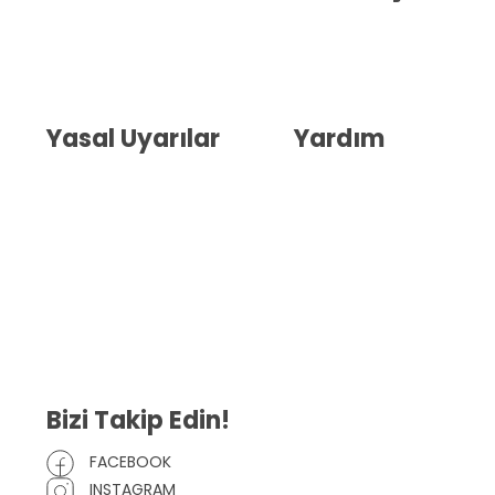
Hakkımızda
İletişim
Blog
Whatsapp Destek
Yasal Uyarılar
Yardım
Kullanıcı Sözleşmesi
Havale Bildirim Formu
(KVKK)
Sipariş Takip
Gizlilik Sözleşmesi
İptal ve İade Şartları
Mesafeli Satış Sözleşmesi
Çerez Politikası
Bizi Takip Edin!
FACEBOOK
INSTAGRAM