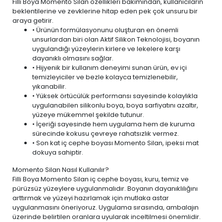
Filli Boya Momento Silan özellikleri bakımından, kullanıcıların
beklentilerine ve zevklerine hitap eden pek çok unsuru bir
araya getirir.
• Ürünün formülasyonunu oluşturan en önemli
unsurlardan biri olan Aktif Silikon Teknolojisi, boyanın
uygulandığı yüzeylerin kirlere ve lekelere karşı
dayanıklı olmasını sağlar.
• Hijyenik bir kullanım deneyimi sunan ürün,
ev içi
temizleyiciler ve bezle
kolayca temizlenebilir,
yıkanabilir.
• Yüksek örtücülük performansı sayesinde kolaylıkla
uygulanabilen silikonlu boya, boya sarfiyatını azaltır,
yüzeye mükemmel şekilde tutunur.
• İçeriği sayesinde hem uygulama hem de kuruma
sürecinde kokusu çevreye rahatsızlık vermez.
• Son kat iç cephe boyası Momento Silan, ipeksi mat
dokuya sahiptir.
Momento Silan Nasıl Kullanılır?
Filli Boya Momento Silan iç cephe boyası, kuru, temiz ve
pürüzsüz yüzeylere uygulanmalıdır. Boyanın dayanıklılığını
arttırmak ve yüzeyi hazırlamak için mutlaka astar
uygulanmasını öneriyoruz. Uygulama sırasında, ambalajın
üzerinde belirtilen oranlara uyularak inceltilmesi önemlidir.