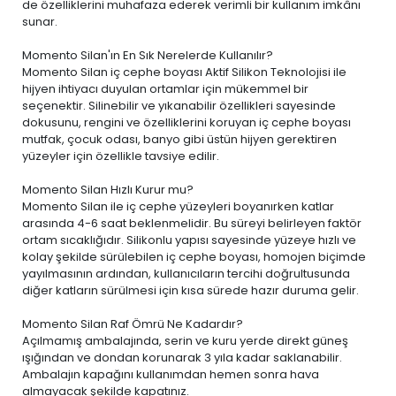
de özelliklerini muhafaza ederek verimli bir kullanım imkânı
sunar.
Momento Silan'ın En Sık Nerelerde Kullanılır?
Momento Silan iç cephe boyası Aktif Silikon Teknolojisi ile
hijyen ihtiyacı duyulan ortamlar için mükemmel bir
seçenektir. Silinebilir ve yıkanabilir özellikleri sayesinde
dokusunu, rengini ve özelliklerini koruyan iç cephe boyası
mutfak, çocuk odası, banyo gibi üstün hijyen gerektiren
yüzeyler için özellikle tavsiye edilir.
Momento Silan Hızlı Kurur mu?
Momento Silan ile iç cephe yüzeyleri boyanırken katlar
arasında 4-6 saat beklenmelidir. Bu süreyi belirleyen faktör
ortam sıcaklığıdır. Silikonlu yapısı sayesinde yüzeye hızlı ve
kolay şekilde sürülebilen iç cephe boyası, homojen biçimde
yayılmasının ardından, kullanıcıların tercihi doğrultusunda
diğer katların sürülmesi için kısa sürede hazır duruma gelir.
Momento Silan Raf Ömrü Ne Kadardır?
Açılmamış ambalajında, serin ve kuru yerde direkt güneş
ışığından ve dondan korunarak 3 yıla kadar saklanabilir.
Ambalajın kapağını kullanımdan hemen sonra hava
almayacak şekilde kapatınız.