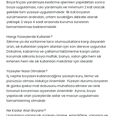
Boya fırçası yardımıyla kestirme işlemleri yapıldıktan sonra
boya uygulaması, rulo yardımıyla ve minimum 2 kat olacak
şekilde tüm yüzeye uygulanmalıdır. İlk kat boyanın
sürülmesinin ardından, ortam sıcaklığını dikkate alarak
yaklaşık 2 veya 4 saat arasında kuruma süresinin
tamamlanması beklenmelidir.
Hangi Yüzeylerde Kullanılır?
Silinme ya da sürtünme tarzı olumsuzluklara karşı dayanıklı
ürün, sık kullanılan yaşam alanları için son derece uygundur.
Dökülme, kabarma ve çatlama faktörlerine karşın üstün
korumalı silikonlu boya mutfak, banyo, salon gibi hem sık
kirlenen hem de sık kullanılan mekânlar için idealdir.
Yüzeyler Nasıl Olmalıdır?
İç cephe boyasını kullanacağınız yüzeyin kuru, temiz ve
pürüzsüz olması oldukça önemlidir. Yüzeyin durumu boyanın
ilk günkü ipeksi mat dokusunu muhafaza etmesi ve renk
tonunun korunması açısından önemlidir. Ayrıca, boya
yapılacak olan yüzeylerde astar ve macun uygulaması
tamamlanmış olmalıdır.
Ne Kadar Alan Boyanır?
Uygulama yapılacak yüzeyin cinsine, emiciliğine, yapısına ve