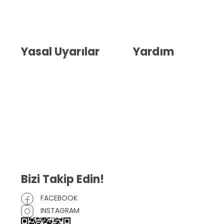
Hakkımızda
İletişim
Blog
Whatsapp Destek
Yasal Uyarılar
Yardım
Kullanıcı Sözleşmesi
Havale Bildirim Formu
(KVKK)
Sipariş Takip
Gizlilik Sözleşmesi
İptal ve İade Şartları
Mesafeli Satış Sözleşmesi
Çerez Politikası
Bizi Takip Edin!
FACEBOOK
INSTAGRAM