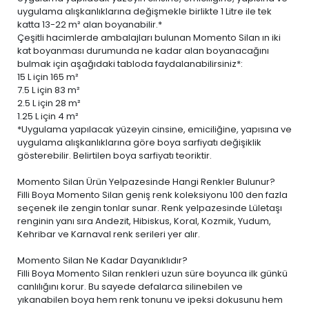
uygulama alışkanlıklarına değişmekle birlikte 1 Litre ile tek
katta 13-22 m² alan boyanabilir.*
Çeşitli hacimlerde ambalajları bulunan Momento Silan ın iki
kat boyanması durumunda ne kadar alan boyanacağını
bulmak için aşağıdaki tabloda faydalanabilirsiniz*:
15 L
için 165 m²
7.5 L
için 83 m²
2.5 L
için 28 m²
1.25 L
için 4 m²
*Uygulama yapılacak yüzeyin cinsine, emiciliğine, yapısına ve
uygulama alışkanlıklarına göre boya sarfiyatı değişiklik
gösterebilir. Belirtilen boya sarfiyatı teoriktir.
Momento Silan Ürün Yelpazesinde Hangi Renkler Bulunur?
Filli Boya Momento Silan geniş renk koleksiyonu 100 den fazla
seçenek ile zengin tonlar sunar. Renk yelpazesinde Lületaşı
renginin yanı sıra Andezit, Hibiskus, Koral, Kozmik, Yudum,
Kehribar ve Karnaval renk serileri yer alır.
Momento Silan Ne Kadar Dayanıklıdır?
Filli Boya Momento Silan renkleri uzun süre boyunca ilk günkü
canlılığını korur. Bu sayede defalarca silinebilen ve
yıkanabilen boya
hem renk tonunu ve ipeksi dokusunu hem