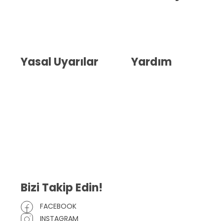
Hakkımızda
İletişim
Blog
Whatsapp Destek
Yasal Uyarılar
Yardım
Kullanıcı Sözleşmesi
Havale Bildirim Formu
(KVKK)
Sipariş Takip
Gizlilik Sözleşmesi
İptal ve İade Şartları
Mesafeli Satış Sözleşmesi
Çerez Politikası
Bizi Takip Edin!
FACEBOOK
INSTAGRAM