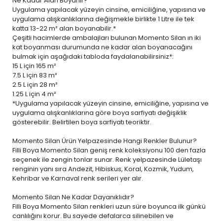
Ne Kadar Alan Boyanır?
Uygulama yapılacak yüzeyin cinsine, emiciliğine, yapısına ve
uygulama alışkanlıklarına değişmekle birlikte 1 Litre ile tek
katta 13-22 m² alan boyanabilir.*
Çeşitli hacimlerde ambalajları bulunan Momento Silan ın iki
kat boyanması durumunda ne kadar alan boyanacağını
bulmak için aşağıdaki tabloda faydalanabilirsiniz*:
15 L
için 165 m²
7.5 L
için 83 m²
2.5 L
için 28 m²
1.25 L
için 4 m²
*Uygulama yapılacak yüzeyin cinsine, emiciliğine, yapısına ve
uygulama alışkanlıklarına göre boya sarfiyatı değişiklik
gösterebilir. Belirtilen boya sarfiyatı teoriktir.
Momento Silan Ürün Yelpazesinde Hangi Renkler Bulunur?
Filli Boya Momento Silan geniş renk koleksiyonu 100 den fazla
seçenek ile zengin tonlar sunar. Renk yelpazesinde Lületaşı
renginin yanı sıra Andezit, Hibiskus, Koral, Kozmik, Yudum,
Kehribar ve Karnaval renk serileri yer alır.
Momento Silan Ne Kadar Dayanıklıdır?
Filli Boya Momento Silan renkleri uzun süre boyunca ilk günkü
canlılığını korur. Bu sayede defalarca silinebilen ve