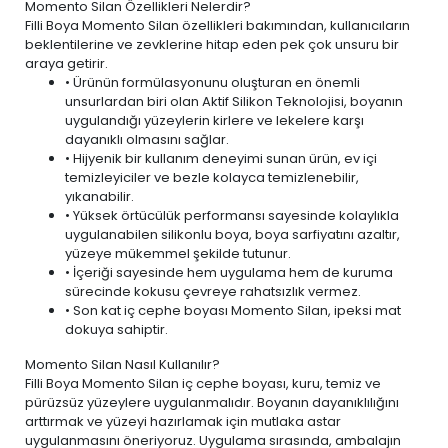
Momento Silan Özellikleri Nelerdir?
Filli Boya Momento Silan özellikleri bakımından, kullanıcıların
beklentilerine ve zevklerine hitap eden pek çok unsuru bir
araya getirir.
• Ürünün formülasyonunu oluşturan en önemli
unsurlardan biri olan Aktif Silikon Teknolojisi, boyanın
uygulandığı yüzeylerin kirlere ve lekelere karşı
dayanıklı olmasını sağlar.
• Hijyenik bir kullanım deneyimi sunan ürün,
ev içi
temizleyiciler ve bezle
kolayca temizlenebilir,
yıkanabilir.
• Yüksek örtücülük performansı sayesinde kolaylıkla
uygulanabilen silikonlu boya, boya sarfiyatını azaltır,
yüzeye mükemmel şekilde tutunur.
• İçeriği sayesinde hem uygulama hem de kuruma
sürecinde kokusu çevreye rahatsızlık vermez.
• Son kat iç cephe boyası Momento Silan, ipeksi mat
dokuya sahiptir.
Momento Silan Nasıl Kullanılır?
Filli Boya Momento Silan iç cephe boyası, kuru, temiz ve
pürüzsüz yüzeylere uygulanmalıdır. Boyanın dayanıklılığını
arttırmak ve yüzeyi hazırlamak için mutlaka astar
uygulanmasını öneriyoruz. Uygulama sırasında, ambalajın