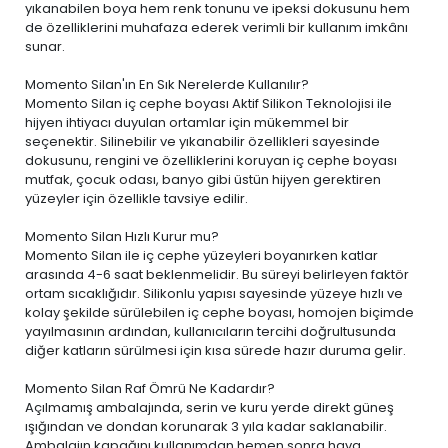
yıkanabilen boya
hem renk tonunu ve ipeksi dokusunu hem
de özelliklerini muhafaza ederek verimli bir kullanım imkânı
sunar.
Momento Silan'ın En Sık Nerelerde Kullanılır?
Momento Silan iç cephe boyası Aktif Silikon Teknolojisi ile
hijyen ihtiyacı duyulan ortamlar için mükemmel bir
seçenektir. Silinebilir ve yıkanabilir özellikleri sayesinde
dokusunu, rengini ve özelliklerini koruyan iç cephe boyası
mutfak, çocuk odası, banyo gibi üstün hijyen gerektiren
yüzeyler için özellikle tavsiye edilir.
Momento Silan Hızlı Kurur mu?
Momento Silan ile iç cephe yüzeyleri boyanırken katlar
arasında 4-6 saat beklenmelidir. Bu süreyi belirleyen faktör
ortam sıcaklığıdır. Silikonlu yapısı sayesinde yüzeye hızlı ve
kolay şekilde sürülebilen iç cephe boyası, homojen biçimde
yayılmasının ardından, kullanıcıların tercihi doğrultusunda
diğer katların sürülmesi için kısa sürede hazır duruma gelir.
Momento Silan Raf Ömrü Ne Kadardır?
Açılmamış ambalajında, serin ve kuru yerde direkt güneş
ışığından ve dondan korunarak 3 yıla kadar saklanabilir.
Ambalajın kapağını kullanımdan hemen sonra hava