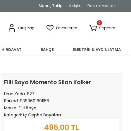
Sipariş Takip
İletişim
Destek Merkezi
0
Giriş Yap
Favorilerim
Sepetim
HIRDAVAT
BAHÇE
ELEKTRİK & AYDINLATMA
Filli Boya Momento Silan Kalker
Ürün Kodu:
827
Barkod:
9389691891156
Marka:
Filli Boya
Kategori:
İç Cephe Boyaları
495,00 TL