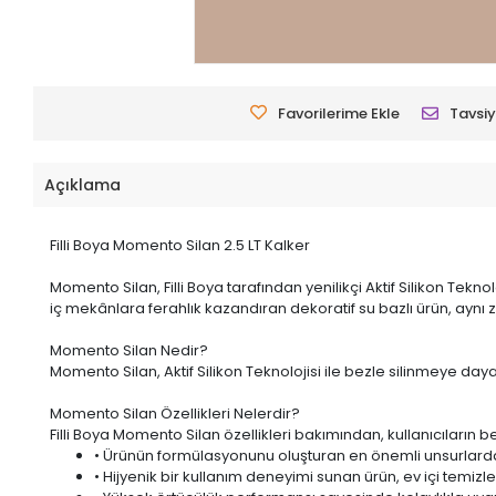
Favorilerime Ekle
Tavsiy
Açıklama
Filli Boya Momento Silan 2.5 LT Kalker
Momento Silan, Filli Boya tarafından yenilikçi Aktif Silikon Teknol
iç mekânlara ferahlık kazandıran dekoratif su bazlı ürün, ayn
Momento Silan Nedir?
Momento Silan, Aktif Silikon Teknolojisi ile bezle silinmeye daya
Momento Silan Özellikleri Nelerdir?
Filli Boya Momento Silan özellikleri bakımından, kullanıcıların b
• Ürünün formülasyonunu oluşturan en önemli unsurlardan b
• Hijyenik bir kullanım deneyimi sunan ürün,
ev içi temizl