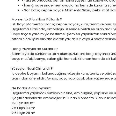
• Yüksek örtücülük performansı sayesinde kolaylıkla uygu
• İçeriği sayesinde hem uygulama hem de kuruma sürec
• Son kat iç cephe boyası Momento Silan, ipeksi mat dok
Momento Silan Nasıl Kullanılır?
Filli Boya Momento Silan iç cephe boyası, kuru, temiz ve pürüz
Uygulama sırasında, ambalajın üzerinde belirtilen oranlara uyu
Boya fırçası yardımıyla kestirme işlemleri yapıldıktan sonra b
ortam sıcaklığını dikkate alarak yaklaşık 2 veya 4 saat aras
Hangi Yüzeylerde Kullanılır?
Silinme ya da sürtünme tarzı olumsuzluklara karşı dayanıklı ür
boya mutfak, banyo, salon gibi hem sık kirlenen hem de sık kull
Yüzeyler Nasıl Olmalıdır?
İç cephe boyasını kullanacağınız yüzeyin kuru, temiz ve pür
açısından önemlidir. Ayrıca, boya yapılacak olan yüzeylerde
Ne Kadar Alan Boyanır?
Uygulama yapılacak yüzeyin cinsine, emiciliğine, yapısına ve uyg
Çeşitli hacimlerde ambalajları bulunan Momento Silan ın iki 
15 L
için 165 m²
7.5 L
için 83 m²
2.5 L
için 28 m²