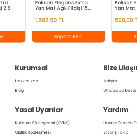
xtra
Polisan Elegans Extra
Polisan 
i 2,5
Yarı Mat Açık Fildişi 15
Yarı Mat 
Litre
1.582,50 TL
590,00 
le
Sepete Ekle
S
Kurumsal
Bize Ulaşı
Hakkımızda
İletişim
Blog
Whatsapp Deste
Yasal Uyarılar
Yardım
Kullanıcı Sözleşmesi (KVKK)
Havale Bildirim 
Gizlilik Sözleşmesi
Sipariş Takip