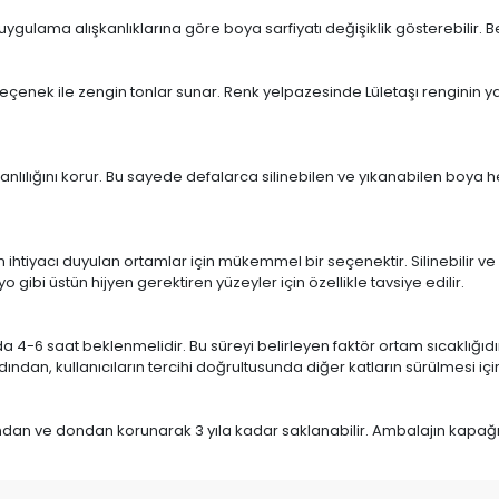
ulama alışkanlıklarına göre boya sarfiyatı değişiklik gösterebilir. Belir
eçenek ile zengin tonlar sunar. Renk yelpazesinde Lületaşı renginin ya
anlılığını korur. Bu sayede defalarca silinebilen ve yıkanabilen boya
h
n ihtiyacı duyulan ortamlar için mükemmel bir seçenektir. Silinebilir ve
gibi üstün hijyen gerektiren yüzeyler için özellikle tavsiye edilir.
 4-6 saat beklenmelidir. Bu süreyi belirleyen faktör ortam sıcaklığıdır.
dan, kullanıcıların tercihi doğrultusunda diğer katların sürülmesi içi
ğından ve dondan korunarak 3 yıla kadar saklanabilir. Ambalajın kap