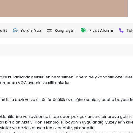
e Et
Yorum Yaz
Karşılaştır
Fiyat Alarmı
Tel
ojisi kullanılarak geliştirilen hem silinebilir hem de yıkanabilir özellikl
ı zamanda VOC uyumlu ve silikonludur.
nıklı, su bazlı ve ve üstün örtücülük özelliğine sahip iç cephe boyasıdır
eklentilerine ve zevklerine hitap eden pek çok unsuru bir araya getirir.
iri olan Aktif Silikon Teknolojisi, boyanın uygulandığı yüzeylerin kirle
eyiciler ve bezle
kolayca temizlenebilir, yıkanabilir.