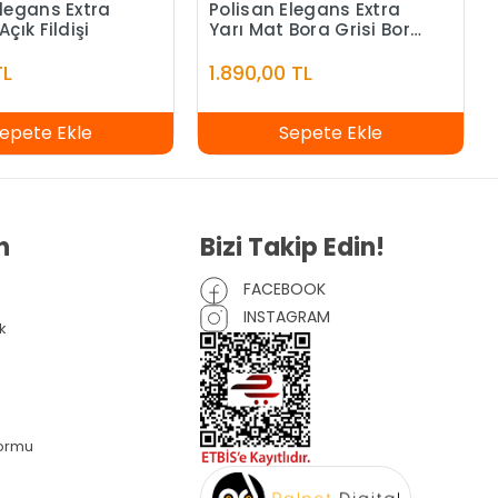
Elegans Extra
Polisan Elegans Extra
Açık Fildişi
Yarı Mat Bora Grisi Bora
Grisi - 7,5 Litre
TL
1.890,00 TL
epete Ekle
Sepete Ekle
n
Bizi Takip Edin!
FACEBOOK
INSTAGRAM
k
Formu