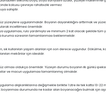
lanabilen silikonlu boya, boya sarfiyatını azaltır, yüzeye mükemmel ş
inde kokusu çevreye rahatsızlık vermez.
uya sahiptir.
süz yüzeylere uygulanmalıdır. Boyanın dayanıklılığını arttırmak ve yüz
larak inceltilmesi önemlidir.
oya uygulaması, rulo yardımıyla ve minimum 2 kat olacak şekilde tüm y
ında kuruma süresinin tamamlanması beklenmelidir.
ün, sık kullanılan yaşam alanları için son derece uygundur. Dökülme, k
anılan mekânlar için idealdir.
üzsüz olması oldukça önemlidir. Yüzeyin durumu boyanın ilk günkü ip
 astar ve macun uygulaması tamamlanmış olmalıdır.
ulama alışkanlıklarına değişmekle birlikte 1 Litre ile tek katta 13-22 
kat boyanması durumunda ne kadar alan boyanacağını bulmak için aşağ