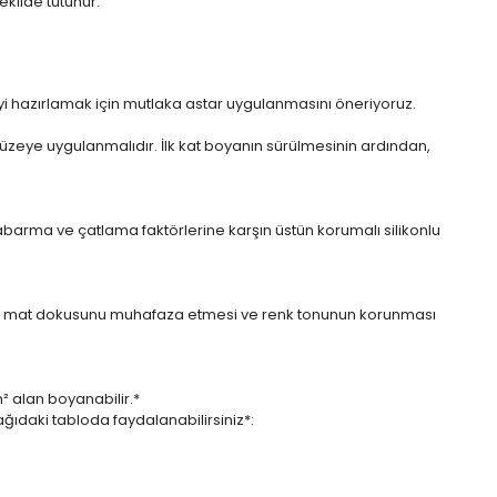
ekilde tutunur.
eyi hazırlamak için mutlaka astar uygulanmasını öneriyoruz.
üzeye uygulanmalıdır. İlk kat boyanın sürülmesinin ardından,
abarma ve çatlama faktörlerine karşın üstün korumalı silikonlu
eksi mat dokusunu muhafaza etmesi ve renk tonunun korunması
m² alan boyanabilir.*
ıdaki tabloda faydalanabilirsiniz*: