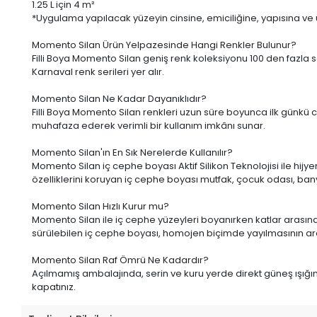
1.25 L
için 4 m²
*Uygulama yapılacak yüzeyin cinsine, emiciliğine, yapısına ve uyg
Momento Silan Ürün Yelpazesinde Hangi Renkler Bulunur?
Filli Boya Momento Silan geniş renk koleksiyonu 100 den fazla s
Karnaval renk serileri yer alır.
Momento Silan Ne Kadar Dayanıklıdır?
Filli Boya Momento Silan renkleri uzun süre boyunca ilk günkü c
muhafaza ederek verimli bir kullanım imkânı sunar.
Momento Silan'ın En Sık Nerelerde Kullanılır?
Momento Silan iç cephe boyası Aktif Silikon Teknolojisi ile hijye
özelliklerini koruyan iç cephe boyası mutfak, çocuk odası, banyo 
Momento Silan Hızlı Kurur mu?
Momento Silan ile iç cephe yüzeyleri boyanırken katlar arasında
sürülebilen iç cephe boyası, homojen biçimde yayılmasının ardın
Momento Silan Raf Ömrü Ne Kadardır?
Açılmamış ambalajında, serin ve kuru yerde direkt güneş ışı
kapatınız.