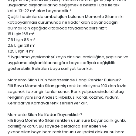
uygulama alışkanlıklarına değişmekle birlikte 1 Litre ile tek
katta 13-22 m² alan boyanabilir.*
Çeşitli hacimlerde ambalajları bulunan Momento Silan ın iki
kat boyanması durumunda ne kadar alan boyanacağını
bulmak için aşağıdaki tabloda faydalanabilirsiniz*:
15 L
için 165 m²
7.5 L
için 83 m²
2.5 L
için 28 m²
1.25 L
için 4 m²
*Uygulama yapılacak yüzeyin cinsine, emiciliğine, yapısına ve
uygulama alışkanlıklarına göre boya sarfiyatı değişiklik
gösterebilir. Belirtilen boya sarfiyatı teoriktir.
Momento Silan Ürün Yelpazesinde Hangi Renkler Bulunur?
Filli Boya Momento Silan geniş renk koleksiyonu 100 den fazla
seçenek ile zengin tonlar sunar. Renk yelpazesinde Lületaşı
renginin yanı sıra Andezit, Hibiskus, Koral, Kozmik, Yudum,
Kehribar ve Karnaval renk serileri yer alır.
Momento Silan Ne Kadar Dayanıklıdır?
Filli Boya Momento Silan renkleri uzun süre boyunca ilk günkü
canlılığını korur. Bu sayede defalarca silinebilen ve
yıkanabilen boya
hem renk tonunu ve ipeksi dokusunu hem