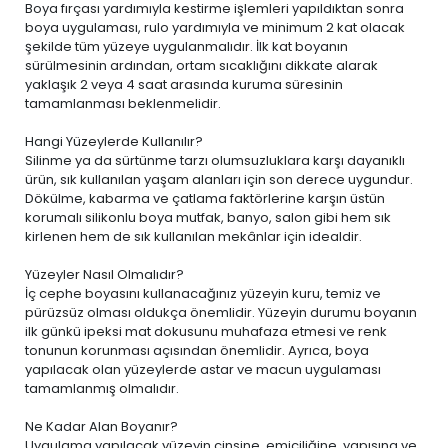
Boya fırçası yardımıyla kestirme işlemleri yapıldıktan sonra
boya uygulaması, rulo yardımıyla ve minimum 2 kat olacak
şekilde tüm yüzeye uygulanmalıdır. İlk kat boyanın
sürülmesinin ardından, ortam sıcaklığını dikkate alarak
yaklaşık 2 veya 4 saat arasında kuruma süresinin
tamamlanması beklenmelidir.
Hangi Yüzeylerde Kullanılır?
Silinme ya da sürtünme tarzı olumsuzluklara karşı dayanıklı
ürün, sık kullanılan yaşam alanları için son derece uygundur.
Dökülme, kabarma ve çatlama faktörlerine karşın üstün
korumalı silikonlu boya mutfak, banyo, salon gibi hem sık
kirlenen hem de sık kullanılan mekânlar için idealdir.
Yüzeyler Nasıl Olmalıdır?
İç cephe boyasını kullanacağınız yüzeyin kuru, temiz ve
pürüzsüz olması oldukça önemlidir. Yüzeyin durumu boyanın
ilk günkü ipeksi mat dokusunu muhafaza etmesi ve renk
tonunun korunması açısından önemlidir. Ayrıca, boya
yapılacak olan yüzeylerde astar ve macun uygulaması
tamamlanmış olmalıdır.
Ne Kadar Alan Boyanır?
Uygulama yapılacak yüzeyin cinsine, emiciliğine, yapısına ve