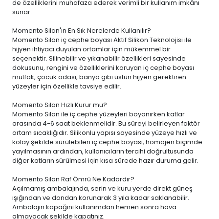
de özelliklerini muhafaza ederek verimli bir kullanım imkânı
sunar.
Momento Silan'ın En Sık Nerelerde Kullanılır?
Momento Silan iç cephe boyası Aktif Silikon Teknolojisi ile
hijyen ihtiyacı duyulan ortamlar için mükemmel bir
seçenektir. Silinebilir ve yıkanabilir özellikleri sayesinde
dokusunu, rengini ve özelliklerini koruyan iç cephe boyası
mutfak, çocuk odası, banyo gibi üstün hijyen gerektiren
yüzeyler için özellikle tavsiye edilir.
Momento Silan Hızlı Kurur mu?
Momento Silan ile iç cephe yüzeyleri boyanırken katlar
arasında 4-6 saat beklenmelidir. Bu süreyi belirleyen faktör
ortam sıcaklığıdır. Silikonlu yapısı sayesinde yüzeye hızlı ve
kolay şekilde sürülebilen iç cephe boyası, homojen biçimde
yayılmasının ardından, kullanıcıların tercihi doğrultusunda
diğer katların sürülmesi için kısa sürede hazır duruma gelir.
Momento Silan Raf Ömrü Ne Kadardır?
Açılmamış ambalajında, serin ve kuru yerde direkt güneş
ışığından ve dondan korunarak 3 yıla kadar saklanabilir.
Ambalajın kapağını kullanımdan hemen sonra hava
almayacak şekilde kapatınız.