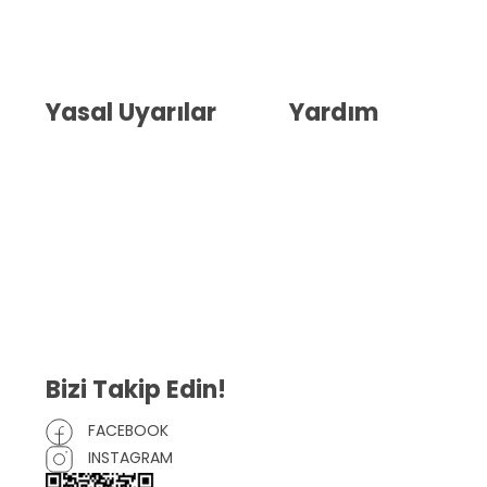
Hakkımızda
İletişim
Blog
Whatsapp Destek
Yasal Uyarılar
Yardım
Kullanıcı Sözleşmesi
Havale Bildirim Formu
(KVKK)
Sipariş Takip
Gizlilik Sözleşmesi
İptal ve İade Şartları
Mesafeli Satış Sözleşmesi
Çerez Politikası
Bizi Takip Edin!
FACEBOOK
INSTAGRAM