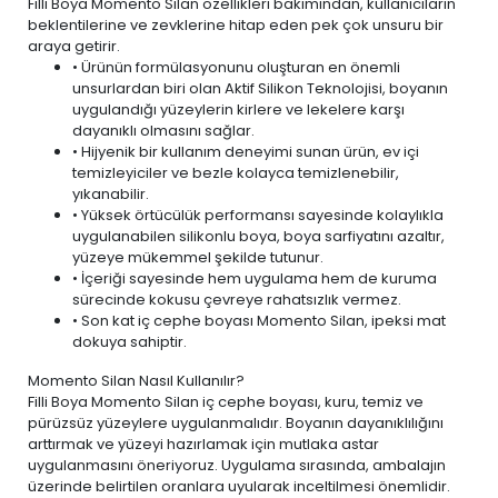
Filli Boya Momento Silan özellikleri bakımından, kullanıcıların
beklentilerine ve zevklerine hitap eden pek çok unsuru bir
araya getirir.
• Ürünün formülasyonunu oluşturan en önemli
unsurlardan biri olan Aktif Silikon Teknolojisi, boyanın
uygulandığı yüzeylerin kirlere ve lekelere karşı
dayanıklı olmasını sağlar.
• Hijyenik bir kullanım deneyimi sunan ürün,
ev içi
temizleyiciler ve bezle
kolayca temizlenebilir,
yıkanabilir.
• Yüksek örtücülük performansı sayesinde kolaylıkla
uygulanabilen silikonlu boya, boya sarfiyatını azaltır,
yüzeye mükemmel şekilde tutunur.
• İçeriği sayesinde hem uygulama hem de kuruma
sürecinde kokusu çevreye rahatsızlık vermez.
• Son kat iç cephe boyası Momento Silan, ipeksi mat
dokuya sahiptir.
Momento Silan Nasıl Kullanılır?
Filli Boya Momento Silan iç cephe boyası, kuru, temiz ve
pürüzsüz yüzeylere uygulanmalıdır. Boyanın dayanıklılığını
arttırmak ve yüzeyi hazırlamak için mutlaka astar
uygulanmasını öneriyoruz. Uygulama sırasında, ambalajın
üzerinde belirtilen oranlara uyularak inceltilmesi önemlidir.