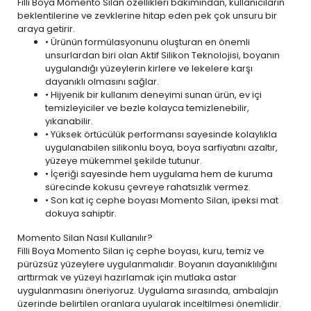
Filli Boya Momento Silan özellikleri bakımından, kullanıcıların
beklentilerine ve zevklerine hitap eden pek çok unsuru bir
araya getirir.
• Ürünün formülasyonunu oluşturan en önemli
unsurlardan biri olan Aktif Silikon Teknolojisi, boyanın
uygulandığı yüzeylerin kirlere ve lekelere karşı
dayanıklı olmasını sağlar.
• Hijyenik bir kullanım deneyimi sunan ürün,
ev içi
temizleyiciler ve bezle
kolayca temizlenebilir,
yıkanabilir.
• Yüksek örtücülük performansı sayesinde kolaylıkla
uygulanabilen silikonlu boya, boya sarfiyatını azaltır,
yüzeye mükemmel şekilde tutunur.
• İçeriği sayesinde hem uygulama hem de kuruma
sürecinde kokusu çevreye rahatsızlık vermez.
• Son kat iç cephe boyası Momento Silan, ipeksi mat
dokuya sahiptir.
Momento Silan Nasıl Kullanılır?
Filli Boya Momento Silan iç cephe boyası, kuru, temiz ve
pürüzsüz yüzeylere uygulanmalıdır. Boyanın dayanıklılığını
arttırmak ve yüzeyi hazırlamak için mutlaka astar
uygulanmasını öneriyoruz. Uygulama sırasında, ambalajın
üzerinde belirtilen oranlara uyularak inceltilmesi önemlidir.