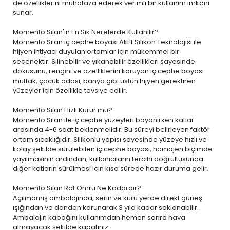
de özelliklerini muhafaza ederek verimli bir kullanım imkânı
sunar.
Momento Silan'ın En Sık Nerelerde Kullanılır?
Momento Silan iç cephe boyası Aktif Silikon Teknolojisi ile
hijyen ihtiyacı duyulan ortamlar için mükemmel bir
seçenektir. Silinebilir ve yıkanabilir özellikleri sayesinde
dokusunu, rengini ve özelliklerini koruyan iç cephe boyası
mutfak, çocuk odası, banyo gibi üstün hijyen gerektiren
yüzeyler için özellikle tavsiye edilir.
Momento Silan Hızlı Kurur mu?
Momento Silan ile iç cephe yüzeyleri boyanırken katlar
arasında 4-6 saat beklenmelidir. Bu süreyi belirleyen faktör
ortam sıcaklığıdır. Silikonlu yapısı sayesinde yüzeye hızlı ve
kolay şekilde sürülebilen iç cephe boyası, homojen biçimde
yayılmasının ardından, kullanıcıların tercihi doğrultusunda
diğer katların sürülmesi için kısa sürede hazır duruma gelir.
Momento Silan Raf Ömrü Ne Kadardır?
Açılmamış ambalajında, serin ve kuru yerde direkt güneş
ışığından ve dondan korunarak 3 yıla kadar saklanabilir.
Ambalajın kapağını kullanımdan hemen sonra hava
almayacak şekilde kapatınız.