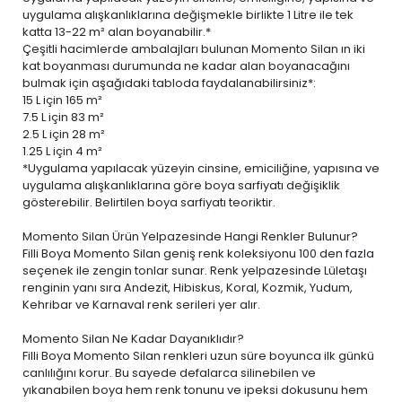
uygulama alışkanlıklarına değişmekle birlikte 1 Litre ile tek
katta 13-22 m² alan boyanabilir.*
Çeşitli hacimlerde ambalajları bulunan Momento Silan ın iki
kat boyanması durumunda ne kadar alan boyanacağını
bulmak için aşağıdaki tabloda faydalanabilirsiniz*:
15 L
için 165 m²
7.5 L
için 83 m²
2.5 L
için 28 m²
1.25 L
için 4 m²
*Uygulama yapılacak yüzeyin cinsine, emiciliğine, yapısına ve
uygulama alışkanlıklarına göre boya sarfiyatı değişiklik
gösterebilir. Belirtilen boya sarfiyatı teoriktir.
Momento Silan Ürün Yelpazesinde Hangi Renkler Bulunur?
Filli Boya Momento Silan geniş renk koleksiyonu 100 den fazla
seçenek ile zengin tonlar sunar. Renk yelpazesinde Lületaşı
renginin yanı sıra Andezit, Hibiskus, Koral, Kozmik, Yudum,
Kehribar ve Karnaval renk serileri yer alır.
Momento Silan Ne Kadar Dayanıklıdır?
Filli Boya Momento Silan renkleri uzun süre boyunca ilk günkü
canlılığını korur. Bu sayede defalarca silinebilen ve
yıkanabilen boya
hem renk tonunu ve ipeksi dokusunu hem