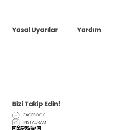
Hakkımızda
İletişim
Blog
Whatsapp Destek
Yasal Uyarılar
Yardım
Kullanıcı Sözleşmesi
Havale Bildirim Formu
(KVKK)
Sipariş Takip
Gizlilik Sözleşmesi
İptal ve İade Şartları
Mesafeli Satış Sözleşmesi
Çerez Politikası
Bizi Takip Edin!
FACEBOOK
INSTAGRAM