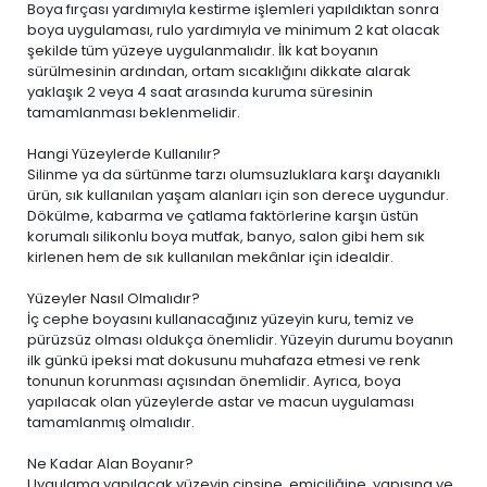
Boya fırçası yardımıyla kestirme işlemleri yapıldıktan sonra
boya uygulaması, rulo yardımıyla ve minimum 2 kat olacak
şekilde tüm yüzeye uygulanmalıdır. İlk kat boyanın
sürülmesinin ardından, ortam sıcaklığını dikkate alarak
yaklaşık 2 veya 4 saat arasında kuruma süresinin
tamamlanması beklenmelidir.
Hangi Yüzeylerde Kullanılır?
Silinme ya da sürtünme tarzı olumsuzluklara karşı dayanıklı
ürün, sık kullanılan yaşam alanları için son derece uygundur.
Dökülme, kabarma ve çatlama faktörlerine karşın üstün
korumalı silikonlu boya mutfak, banyo, salon gibi hem sık
kirlenen hem de sık kullanılan mekânlar için idealdir.
Yüzeyler Nasıl Olmalıdır?
İç cephe boyasını kullanacağınız yüzeyin kuru, temiz ve
pürüzsüz olması oldukça önemlidir. Yüzeyin durumu boyanın
ilk günkü ipeksi mat dokusunu muhafaza etmesi ve renk
tonunun korunması açısından önemlidir. Ayrıca, boya
yapılacak olan yüzeylerde astar ve macun uygulaması
tamamlanmış olmalıdır.
Ne Kadar Alan Boyanır?
Uygulama yapılacak yüzeyin cinsine, emiciliğine, yapısına ve