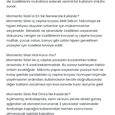
de özelliklerini muhafaza ederek verimli bir kullanım imkânı
sunar.
Momento Silan'ın En Sık Nerelerde Kullanılır?
Momento Silan iç cephe boyası Aktif Silikon Teknolojisi ile
hijyen ihtiyacı duyulan ortamlar için mükemmel bir
seçenektir. Silinebilir ve yıkanabilir özellikleri sayesinde
dokusunu, rengini ve özelliklerini koruyan iç cephe boyası
mutfak, çocuk odası, banyo gibi üstün hijyen gerektiren
yüzeyler için özellikle tavsiye edilir.
Momento Silan Hızlı Kurur mu?
Momento Silan ile iç cephe yüzeyleri boyanırken katlar
arasında 4-6 saat beklenmelidir. Bu süreyi belirleyen faktör
ortam sıcaklığıdır. Silikonlu yapısı sayesinde yüzeye hızlı ve
kolay şekilde sürülebilen iç cephe boyası, homojen biçimde
yayılmasının ardından, kullanıcıların tercihi doğrultusunda
diğer katların sürülmesi için kısa sürede hazır duruma gelir.
Momento Silan Raf Ömrü Ne Kadardır?
Açılmamış ambalajında, serin ve kuru yerde direkt güneş
ışığından ve dondan korunarak 3 yıla kadar saklanabilir.
Ambalajın kapağını kullanımdan hemen sonra hava
almayacak şekilde kapatınız.