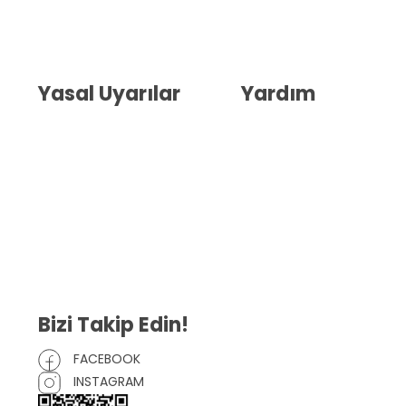
Hakkımızda
İletişim
Blog
Whatsapp Destek
Yasal Uyarılar
Yardım
Kullanıcı Sözleşmesi
Havale Bildirim Formu
(KVKK)
Sipariş Takip
Gizlilik Sözleşmesi
İptal ve İade Şartları
Mesafeli Satış Sözleşmesi
Çerez Politikası
Bizi Takip Edin!
FACEBOOK
INSTAGRAM