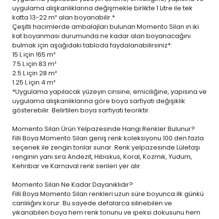
uygulama alışkanlıklarına değişmekle birlikte 1 Litre ile tek
katta 13-22 m² alan boyanabilir.*
Çeşitli hacimlerde ambalajları bulunan Momento Silan ın iki
kat boyanması durumunda ne kadar alan boyanacağını
bulmak için aşağıdaki tabloda faydalanabilirsiniz*:
15 L
için 165 m²
7.5 L
için 83 m²
2.5 L
için 28 m²
1.25 L
için 4 m²
*Uygulama yapılacak yüzeyin cinsine, emiciliğine, yapısına ve
uygulama alışkanlıklarına göre boya sarfiyatı değişiklik
gösterebilir. Belirtilen boya sarfiyatı teoriktir.
Momento Silan Ürün Yelpazesinde Hangi Renkler Bulunur?
Filli Boya Momento Silan geniş renk koleksiyonu 100 den fazla
seçenek ile zengin tonlar sunar. Renk yelpazesinde Lületaşı
renginin yanı sıra Andezit, Hibiskus, Koral, Kozmik, Yudum,
Kehribar ve Karnaval renk serileri yer alır.
Momento Silan Ne Kadar Dayanıklıdır?
Filli Boya Momento Silan renkleri uzun süre boyunca ilk günkü
canlılığını korur. Bu sayede defalarca silinebilen ve
yıkanabilen boya
hem renk tonunu ve ipeksi dokusunu hem