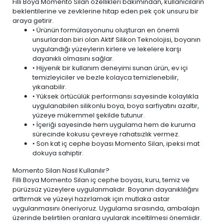
Filli Boya Momento Silan özellikleri bakımından, kullanıcıların
beklentilerine ve zevklerine hitap eden pek çok unsuru bir
araya getirir.
• Ürünün formülasyonunu oluşturan en önemli
unsurlardan biri olan Aktif Silikon Teknolojisi, boyanın
uygulandığı yüzeylerin kirlere ve lekelere karşı
dayanıklı olmasını sağlar.
• Hijyenik bir kullanım deneyimi sunan ürün,
ev içi
temizleyiciler ve bezle
kolayca temizlenebilir,
yıkanabilir.
• Yüksek örtücülük performansı sayesinde kolaylıkla
uygulanabilen silikonlu boya, boya sarfiyatını azaltır,
yüzeye mükemmel şekilde tutunur.
• İçeriği sayesinde hem uygulama hem de kuruma
sürecinde kokusu çevreye rahatsızlık vermez.
• Son kat iç cephe boyası Momento Silan, ipeksi mat
dokuya sahiptir.
Momento Silan Nasıl Kullanılır?
Filli Boya Momento Silan iç cephe boyası, kuru, temiz ve
pürüzsüz yüzeylere uygulanmalıdır. Boyanın dayanıklılığını
arttırmak ve yüzeyi hazırlamak için mutlaka astar
uygulanmasını öneriyoruz. Uygulama sırasında, ambalajın
üzerinde belirtilen oranlara uyularak inceltilmesi önemlidir.