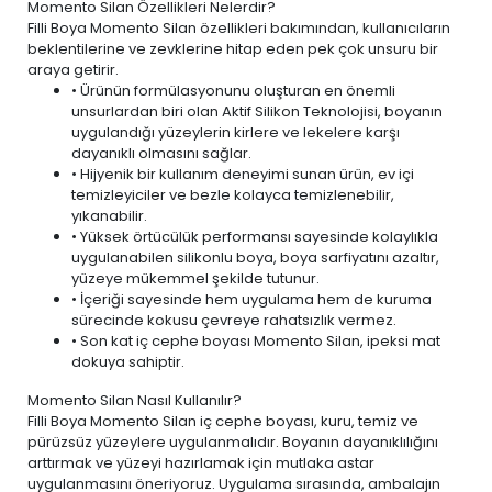
Momento Silan Özellikleri Nelerdir?
Filli Boya Momento Silan özellikleri bakımından, kullanıcıların
beklentilerine ve zevklerine hitap eden pek çok unsuru bir
araya getirir.
• Ürünün formülasyonunu oluşturan en önemli
unsurlardan biri olan Aktif Silikon Teknolojisi, boyanın
uygulandığı yüzeylerin kirlere ve lekelere karşı
dayanıklı olmasını sağlar.
• Hijyenik bir kullanım deneyimi sunan ürün,
ev içi
temizleyiciler ve bezle
kolayca temizlenebilir,
yıkanabilir.
• Yüksek örtücülük performansı sayesinde kolaylıkla
uygulanabilen silikonlu boya, boya sarfiyatını azaltır,
yüzeye mükemmel şekilde tutunur.
• İçeriği sayesinde hem uygulama hem de kuruma
sürecinde kokusu çevreye rahatsızlık vermez.
• Son kat iç cephe boyası Momento Silan, ipeksi mat
dokuya sahiptir.
Momento Silan Nasıl Kullanılır?
Filli Boya Momento Silan iç cephe boyası, kuru, temiz ve
pürüzsüz yüzeylere uygulanmalıdır. Boyanın dayanıklılığını
arttırmak ve yüzeyi hazırlamak için mutlaka astar
uygulanmasını öneriyoruz. Uygulama sırasında, ambalajın