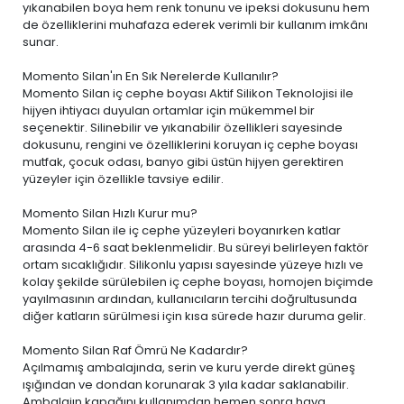
yıkanabilen boya
hem renk tonunu ve ipeksi dokusunu hem
de özelliklerini muhafaza ederek verimli bir kullanım imkânı
sunar.
Momento Silan'ın En Sık Nerelerde Kullanılır?
Momento Silan iç cephe boyası Aktif Silikon Teknolojisi ile
hijyen ihtiyacı duyulan ortamlar için mükemmel bir
seçenektir. Silinebilir ve yıkanabilir özellikleri sayesinde
dokusunu, rengini ve özelliklerini koruyan iç cephe boyası
mutfak, çocuk odası, banyo gibi üstün hijyen gerektiren
yüzeyler için özellikle tavsiye edilir.
Momento Silan Hızlı Kurur mu?
Momento Silan ile iç cephe yüzeyleri boyanırken katlar
arasında 4-6 saat beklenmelidir. Bu süreyi belirleyen faktör
ortam sıcaklığıdır. Silikonlu yapısı sayesinde yüzeye hızlı ve
kolay şekilde sürülebilen iç cephe boyası, homojen biçimde
yayılmasının ardından, kullanıcıların tercihi doğrultusunda
diğer katların sürülmesi için kısa sürede hazır duruma gelir.
Momento Silan Raf Ömrü Ne Kadardır?
Açılmamış ambalajında, serin ve kuru yerde direkt güneş
ışığından ve dondan korunarak 3 yıla kadar saklanabilir.
Ambalajın kapağını kullanımdan hemen sonra hava