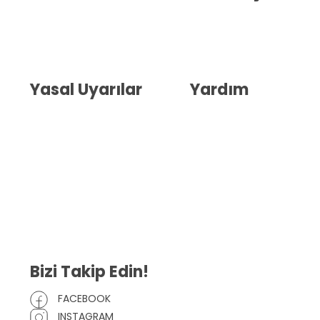
Hakkımızda
İletişim
Blog
Whatsapp Destek
Yasal Uyarılar
Yardım
Kullanıcı Sözleşmesi
Havale Bildirim Formu
(KVKK)
Sipariş Takip
Gizlilik Sözleşmesi
İptal ve İade Şartları
Mesafeli Satış Sözleşmesi
Çerez Politikası
Bizi Takip Edin!
FACEBOOK
INSTAGRAM