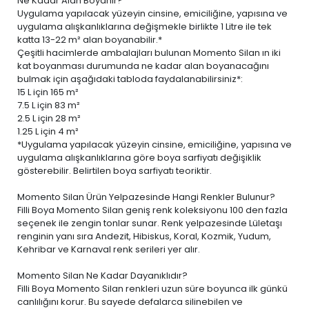
Ne Kadar Alan Boyanır?
Uygulama yapılacak yüzeyin cinsine, emiciliğine, yapısına ve
uygulama alışkanlıklarına değişmekle birlikte 1 Litre ile tek
katta 13-22 m² alan boyanabilir.*
Çeşitli hacimlerde ambalajları bulunan Momento Silan ın iki
kat boyanması durumunda ne kadar alan boyanacağını
bulmak için aşağıdaki tabloda faydalanabilirsiniz*:
15 L
için 165 m²
7.5 L
için 83 m²
2.5 L
için 28 m²
1.25 L
için 4 m²
*Uygulama yapılacak yüzeyin cinsine, emiciliğine, yapısına ve
uygulama alışkanlıklarına göre boya sarfiyatı değişiklik
gösterebilir. Belirtilen boya sarfiyatı teoriktir.
Momento Silan Ürün Yelpazesinde Hangi Renkler Bulunur?
Filli Boya Momento Silan geniş renk koleksiyonu 100 den fazla
seçenek ile zengin tonlar sunar. Renk yelpazesinde Lületaşı
renginin yanı sıra Andezit, Hibiskus, Koral, Kozmik, Yudum,
Kehribar ve Karnaval renk serileri yer alır.
Momento Silan Ne Kadar Dayanıklıdır?
Filli Boya Momento Silan renkleri uzun süre boyunca ilk günkü
canlılığını korur. Bu sayede defalarca silinebilen ve