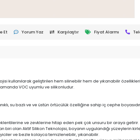
e Et
Yorum Yaz
Karşılaştır
Fiyat Alarmı
Tel
ojisi kullanılarak geliştirilen hem silinebilir hem de yıkanabilir özellikl
ı zamanda VOC uyumlu ve silikonludur.
nıklı, su bazlı ve ve üstün örtücülük özelliğine sahip iç cephe boyasıdır
eklentilerine ve zevklerine hitap eden pek çok unsuru bir araya getirir.
iri olan Aktif Silikon Teknolojisi, boyanın uygulandığı yüzeylerin kirle
eyiciler ve bezle
kolayca temizlenebilir, yıkanabilir.