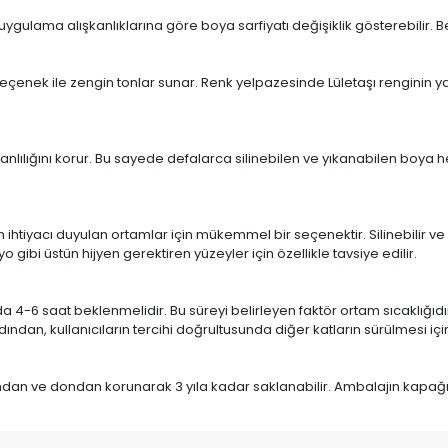
ulama alışkanlıklarına göre boya sarfiyatı değişiklik gösterebilir. Belir
eçenek ile zengin tonlar sunar. Renk yelpazesinde Lületaşı renginin ya
anlılığını korur. Bu sayede defalarca silinebilen ve yıkanabilen boya
h
n ihtiyacı duyulan ortamlar için mükemmel bir seçenektir. Silinebilir ve
gibi üstün hijyen gerektiren yüzeyler için özellikle tavsiye edilir.
 4-6 saat beklenmelidir. Bu süreyi belirleyen faktör ortam sıcaklığıdır.
dan, kullanıcıların tercihi doğrultusunda diğer katların sürülmesi içi
ğından ve dondan korunarak 3 yıla kadar saklanabilir. Ambalajın kap