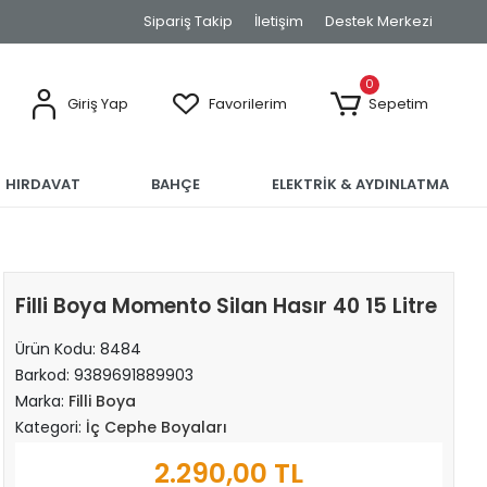
Sipariş Takip
İletişim
Destek Merkezi
0
Giriş Yap
Favorilerim
Sepetim
HIRDAVAT
BAHÇE
ELEKTRİK & AYDINLATMA
Filli Boya Momento Silan Hasır 40 15 Litre
Ürün Kodu:
8484
Barkod:
9389691889903
Marka:
Filli Boya
Kategori:
İç Cephe Boyaları
2.290,00 TL