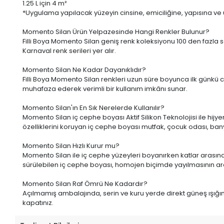
1.25 L
için 4 m²
*Uygulama yapılacak yüzeyin cinsine, emiciliğine, yapısına ve uyg
Momento Silan Ürün Yelpazesinde Hangi Renkler Bulunur?
Filli Boya Momento Silan geniş renk koleksiyonu 100 den fazla s
Karnaval renk serileri yer alır.
Momento Silan Ne Kadar Dayanıklıdır?
Filli Boya Momento Silan renkleri uzun süre boyunca ilk günkü c
muhafaza ederek verimli bir kullanım imkânı sunar.
Momento Silan'ın En Sık Nerelerde Kullanılır?
Momento Silan iç cephe boyası Aktif Silikon Teknolojisi ile hijye
özelliklerini koruyan iç cephe boyası mutfak, çocuk odası, banyo 
Momento Silan Hızlı Kurur mu?
Momento Silan ile iç cephe yüzeyleri boyanırken katlar arasında
sürülebilen iç cephe boyası, homojen biçimde yayılmasının ardın
Momento Silan Raf Ömrü Ne Kadardır?
Açılmamış ambalajında, serin ve kuru yerde direkt güneş ışı
kapatınız.