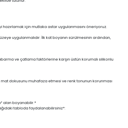
ekilde tutunur.
eyi hazırlamak için mutlaka astar uygulanmasını öneriyoruz.
üzeye uygulanmalıdır. İlk kat boyanın sürülmesinin ardından,
abarma ve çatlama faktörlerine karşın üstün korumalı silikonlu
eksi mat dokusunu muhafaza etmesi ve renk tonunun korunması
m² alan boyanabilir.*
ıdaki tabloda faydalanabilirsiniz*: