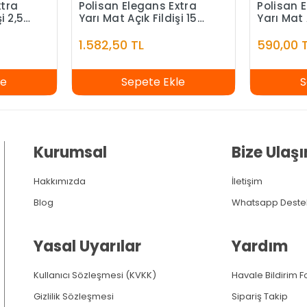
xtra
Polisan Elegans Extra
Polisan 
i 2,5
Yarı Mat Açık Fildişi 15
Yarı Mat 
Litre
1.582,50 TL
590,00 
le
Sepete Ekle
S
Kurumsal
Bize Ulaşı
Hakkımızda
İletişim
Blog
Whatsapp Deste
Yasal Uyarılar
Yardım
Kullanıcı Sözleşmesi (KVKK)
Havale Bildirim 
Gizlilik Sözleşmesi
Sipariş Takip