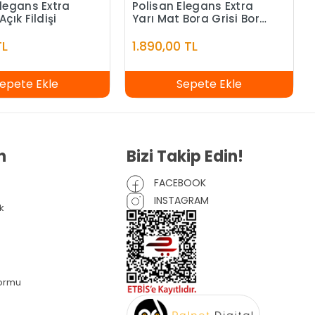
Elegans Extra
Polisan Elegans Extra
Açık Fildişi
Yarı Mat Bora Grisi Bora
Grisi - 7,5 Litre
TL
1.890,00 TL
epete Ekle
Sepete Ekle
n
Bizi Takip Edin!
FACEBOOK
INSTAGRAM
k
Formu