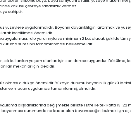
lanabilen silikonlu boya, boya sarfiyatını azaltır, yüzeye mükemmel ş
inde kokusu çevreye rahatsızlık vermez.
uya sahiptir.
süz yüzeylere uygulanmalıdır. Boyanın dayanıklılığını arttırmak ve yüz
larak inceltilmesi önemlidir.
oya uygulaması, rulo yardımıyla ve minimum 2 kat olacak şekilde tüm y
ında kuruma süresinin tamamlanması beklenmelidir.
ün, sık kullanılan yaşam alanları için son derece uygundur. Dökülme, k
anılan mekânlar için idealdir.
üzsüz olması oldukça önemlidir. Yüzeyin durumu boyanın ilk günkü ip
 astar ve macun uygulaması tamamlanmış olmalıdır.
ulama alışkanlıklarına değişmekle birlikte 1 Litre ile tek katta 13-22 
kat boyanması durumunda ne kadar alan boyanacağını bulmak için aşağ