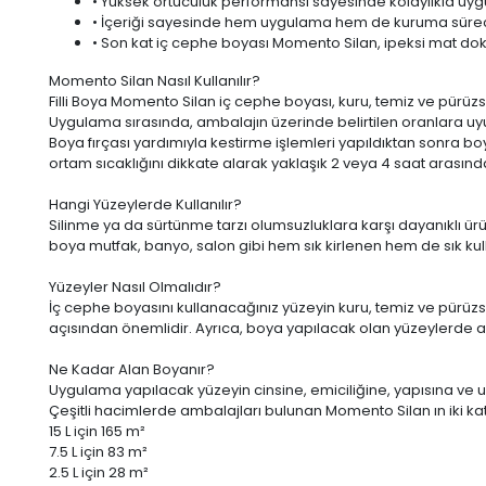
• Yüksek örtücülük performansı sayesinde kolaylıkla uygu
• İçeriği sayesinde hem uygulama hem de kuruma sürec
• Son kat iç cephe boyası Momento Silan, ipeksi mat dok
Momento Silan Nasıl Kullanılır?
Filli Boya Momento Silan iç cephe boyası, kuru, temiz ve pürüz
Uygulama sırasında, ambalajın üzerinde belirtilen oranlara uyu
Boya fırçası yardımıyla kestirme işlemleri yapıldıktan sonra b
ortam sıcaklığını dikkate alarak yaklaşık 2 veya 4 saat aras
Hangi Yüzeylerde Kullanılır?
Silinme ya da sürtünme tarzı olumsuzluklara karşı dayanıklı ür
boya mutfak, banyo, salon gibi hem sık kirlenen hem de sık kull
Yüzeyler Nasıl Olmalıdır?
İç cephe boyasını kullanacağınız yüzeyin kuru, temiz ve pür
açısından önemlidir. Ayrıca, boya yapılacak olan yüzeylerde
Ne Kadar Alan Boyanır?
Uygulama yapılacak yüzeyin cinsine, emiciliğine, yapısına ve uyg
Çeşitli hacimlerde ambalajları bulunan Momento Silan ın iki 
15 L
için 165 m²
7.5 L
için 83 m²
2.5 L
için 28 m²