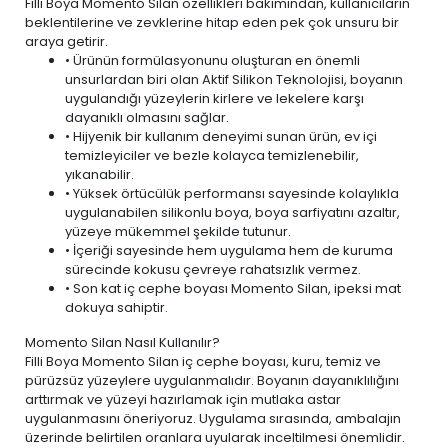
Filli Boya Momento Silan özellikleri bakımından, kullanıcıların
beklentilerine ve zevklerine hitap eden pek çok unsuru bir
araya getirir.
• Ürünün formülasyonunu oluşturan en önemli
unsurlardan biri olan Aktif Silikon Teknolojisi, boyanın
uygulandığı yüzeylerin kirlere ve lekelere karşı
dayanıklı olmasını sağlar.
• Hijyenik bir kullanım deneyimi sunan ürün,
ev içi
temizleyiciler ve bezle
kolayca temizlenebilir,
yıkanabilir.
• Yüksek örtücülük performansı sayesinde kolaylıkla
uygulanabilen silikonlu boya, boya sarfiyatını azaltır,
yüzeye mükemmel şekilde tutunur.
• İçeriği sayesinde hem uygulama hem de kuruma
sürecinde kokusu çevreye rahatsızlık vermez.
• Son kat iç cephe boyası Momento Silan, ipeksi mat
dokuya sahiptir.
Momento Silan Nasıl Kullanılır?
Filli Boya Momento Silan iç cephe boyası, kuru, temiz ve
pürüzsüz yüzeylere uygulanmalıdır. Boyanın dayanıklılığını
arttırmak ve yüzeyi hazırlamak için mutlaka astar
uygulanmasını öneriyoruz. Uygulama sırasında, ambalajın
üzerinde belirtilen oranlara uyularak inceltilmesi önemlidir.