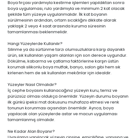
Boya fırçası yardımıyla kestirme işlemleri yapıldıktan sonra
boya uygulaması, rulo yardımıyla ve minimum 2 kat olacak
şekilde tüm yüzeye uygulanmalıdır. İlk kat boyanın
sürülmesinin ardından, ortam sıcaklığını dikkate alarak
yaklaşık 2 veya 4 saat arasında kuruma süresinin
tamamlanması beklenmelidir.
Hangi Yüzeylerde Kullanılır?
Silinme ya da sürtünme tarzı olumsuzluklara karşı dayanıklı
ürün, sık kullanılan yaşam alanları için son derece uygundur.
Dökülme, kabarma ve çatlama faktörlerine karşın üstün
korumalı silikonlu boya mutfak, banyo, salon gibi hem sık
kirlenen hem de sık kullanılan mekânlar için idealdir.
Yüzeyler Nasıl Olmalıdır?
İç cephe boyasını kullanacağınız yüzeyin kuru, temiz ve
pürüzsüz olması oldukça önemlidir. Yüzeyin durumu boyanın
ilk günkü ipeksi mat dokusunu muhafaza etmesi ve renk
tonunun korunması açısından önemlidir. Ayrıca, boya
yapılacak olan yüzeylerde astar ve macun uygulaması
tamamlanmış olmalıdır.
Ne Kadar Alan Boyanır?
Uygulama yapılacak yüzeyin cinsine, emiciliğine, yapısına ve