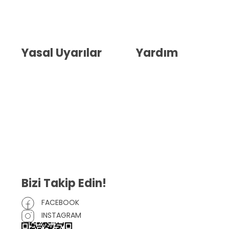
Hakkımızda
İletişim
Blog
Whatsapp Destek
Yasal Uyarılar
Yardım
Kullanıcı Sözleşmesi
Havale Bildirim Formu
(KVKK)
Sipariş Takip
Gizlilik Sözleşmesi
İptal ve İade Şartları
Mesafeli Satış Sözleşmesi
Çerez Politikası
Bizi Takip Edin!
FACEBOOK
INSTAGRAM