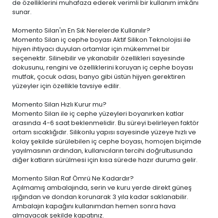
de özelliklerini muhafaza ederek verimli bir kullanım imkânı
sunar.
Momento Silan'ın En Sık Nerelerde Kullanılır?
Momento Silan iç cephe boyası Aktif Silikon Teknolojisi ile
hijyen ihtiyacı duyulan ortamlar için mükemmel bir
seçenektir. Silinebilir ve yıkanabilir özellikleri sayesinde
dokusunu, rengini ve özelliklerini koruyan iç cephe boyası
mutfak, çocuk odası, banyo gibi üstün hijyen gerektiren
yüzeyler için özellikle tavsiye edilir.
Momento Silan Hızlı Kurur mu?
Momento Silan ile iç cephe yüzeyleri boyanırken katlar
arasında 4-6 saat beklenmelidir. Bu süreyi belirleyen faktör
ortam sıcaklığıdır. Silikonlu yapısı sayesinde yüzeye hızlı ve
kolay şekilde sürülebilen iç cephe boyası, homojen biçimde
yayılmasının ardından, kullanıcıların tercihi doğrultusunda
diğer katların sürülmesi için kısa sürede hazır duruma gelir.
Momento Silan Raf Ömrü Ne Kadardır?
Açılmamış ambalajında, serin ve kuru yerde direkt güneş
ışığından ve dondan korunarak 3 yıla kadar saklanabilir.
Ambalajın kapağını kullanımdan hemen sonra hava
almayacak şekilde kapatınız.