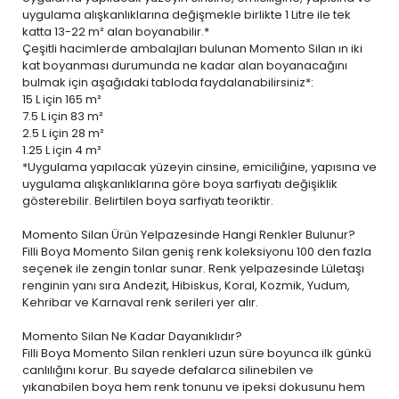
uygulama alışkanlıklarına değişmekle birlikte 1 Litre ile tek
katta 13-22 m² alan boyanabilir.*
Çeşitli hacimlerde ambalajları bulunan Momento Silan ın iki
kat boyanması durumunda ne kadar alan boyanacağını
bulmak için aşağıdaki tabloda faydalanabilirsiniz*:
15 L
için 165 m²
7.5 L
için 83 m²
2.5 L
için 28 m²
1.25 L
için 4 m²
*Uygulama yapılacak yüzeyin cinsine, emiciliğine, yapısına ve
uygulama alışkanlıklarına göre boya sarfiyatı değişiklik
gösterebilir. Belirtilen boya sarfiyatı teoriktir.
Momento Silan Ürün Yelpazesinde Hangi Renkler Bulunur?
Filli Boya Momento Silan geniş renk koleksiyonu 100 den fazla
seçenek ile zengin tonlar sunar. Renk yelpazesinde Lületaşı
renginin yanı sıra Andezit, Hibiskus, Koral, Kozmik, Yudum,
Kehribar ve Karnaval renk serileri yer alır.
Momento Silan Ne Kadar Dayanıklıdır?
Filli Boya Momento Silan renkleri uzun süre boyunca ilk günkü
canlılığını korur. Bu sayede defalarca silinebilen ve
yıkanabilen boya
hem renk tonunu ve ipeksi dokusunu hem