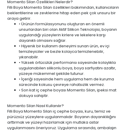
Momento Silan Özellikleri Nelerdir?
Filli Boya Momento Silan özellikleri bakımından, kullanıcıların
beklentilerine ve zevklerine hitap eden pek çok unsuru bir
araya getirir.
• Ürünün formülasyonunu oluşturan en önemli
unsurlardan biri olan Aktif Silikon Teknolojisi, boyanın
uygulandığı yüzeylerin kirlere ve lekelere karşı
dayanıklı olmasını sağlar.
• Hijyenik bir kullanım deneyimi sunan ürün,
ev içi
temizleyiciler ve bezle
kolayca temizlenebilir,
yıkanabilir.
• Yüksek örtücülük performansı sayesinde kolaylıkla
uygulanabilen silikonlu boya, boya sarfiyatını azaltır,
yüzeye mükemmel şekilde tutunur.
• İçeriği sayesinde hem uygulama hem de kuruma
sürecinde kokusu çevreye rahatsızlık vermez.
• Son kat iç cephe boyası Momento Silan, ipeksi mat
dokuya sahiptir.
Momento Silan Nasıl Kullanılır?
Filli Boya Momento Silan iç cephe boyası, kuru, temiz ve
pürüzsüz yüzeylere uygulanmalıdır. Boyanın dayanıklılığını
arttırmak ve yüzeyi hazırlamak için mutlaka astar
uygulanmasını öneriyoruz. Uygulama sırasında, ambalajın