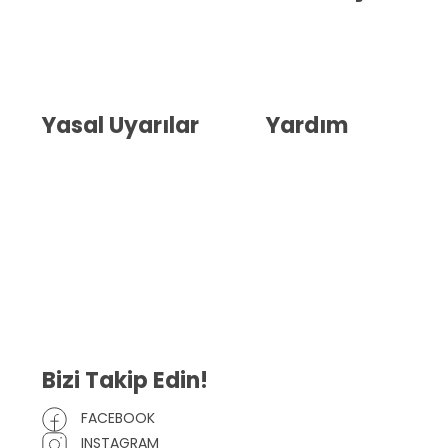
Hakkımızda
İletişim
Blog
Whatsapp Destek
Yasal Uyarılar
Yardım
Kullanıcı Sözleşmesi
Havale Bildirim Formu
(KVKK)
Sipariş Takip
Gizlilik Sözleşmesi
İptal ve İade Şartları
Mesafeli Satış Sözleşmesi
Çerez Politikası
Bizi Takip Edin!
FACEBOOK
INSTAGRAM