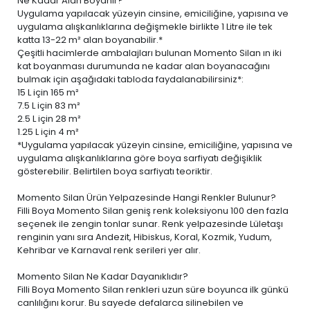
Ne Kadar Alan Boyanır?
Uygulama yapılacak yüzeyin cinsine, emiciliğine, yapısına ve
uygulama alışkanlıklarına değişmekle birlikte 1 Litre ile tek
katta 13-22 m² alan boyanabilir.*
Çeşitli hacimlerde ambalajları bulunan Momento Silan ın iki
kat boyanması durumunda ne kadar alan boyanacağını
bulmak için aşağıdaki tabloda faydalanabilirsiniz*:
15 L
için 165 m²
7.5 L
için 83 m²
2.5 L
için 28 m²
1.25 L
için 4 m²
*Uygulama yapılacak yüzeyin cinsine, emiciliğine, yapısına ve
uygulama alışkanlıklarına göre boya sarfiyatı değişiklik
gösterebilir. Belirtilen boya sarfiyatı teoriktir.
Momento Silan Ürün Yelpazesinde Hangi Renkler Bulunur?
Filli Boya Momento Silan geniş renk koleksiyonu 100 den fazla
seçenek ile zengin tonlar sunar. Renk yelpazesinde Lületaşı
renginin yanı sıra Andezit, Hibiskus, Koral, Kozmik, Yudum,
Kehribar ve Karnaval renk serileri yer alır.
Momento Silan Ne Kadar Dayanıklıdır?
Filli Boya Momento Silan renkleri uzun süre boyunca ilk günkü
canlılığını korur. Bu sayede defalarca silinebilen ve