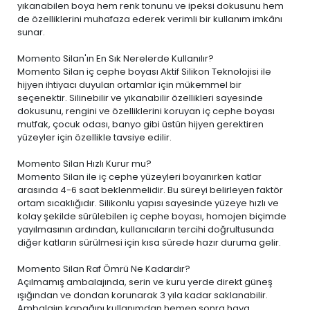
yıkanabilen boya
hem renk tonunu ve ipeksi dokusunu hem
de özelliklerini muhafaza ederek verimli bir kullanım imkânı
sunar.
Momento Silan'ın En Sık Nerelerde Kullanılır?
Momento Silan iç cephe boyası Aktif Silikon Teknolojisi ile
hijyen ihtiyacı duyulan ortamlar için mükemmel bir
seçenektir. Silinebilir ve yıkanabilir özellikleri sayesinde
dokusunu, rengini ve özelliklerini koruyan iç cephe boyası
mutfak, çocuk odası, banyo gibi üstün hijyen gerektiren
yüzeyler için özellikle tavsiye edilir.
Momento Silan Hızlı Kurur mu?
Momento Silan ile iç cephe yüzeyleri boyanırken katlar
arasında 4-6 saat beklenmelidir. Bu süreyi belirleyen faktör
ortam sıcaklığıdır. Silikonlu yapısı sayesinde yüzeye hızlı ve
kolay şekilde sürülebilen iç cephe boyası, homojen biçimde
yayılmasının ardından, kullanıcıların tercihi doğrultusunda
diğer katların sürülmesi için kısa sürede hazır duruma gelir.
Momento Silan Raf Ömrü Ne Kadardır?
Açılmamış ambalajında, serin ve kuru yerde direkt güneş
ışığından ve dondan korunarak 3 yıla kadar saklanabilir.
Ambalajın kapağını kullanımdan hemen sonra hava