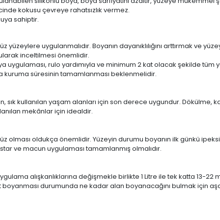
lanabilen silikonlu boya, boya sarfiyatını azaltır, yüzeye mükemmel ş
inde kokusu çevreye rahatsızlık vermez.
uya sahiptir.
süz yüzeylere uygulanmalıdır. Boyanın dayanıklılığını arttırmak ve yüz
larak inceltilmesi önemlidir.
oya uygulaması, rulo yardımıyla ve minimum 2 kat olacak şekilde tüm y
ında kuruma süresinin tamamlanması beklenmelidir.
ün, sık kullanılan yaşam alanları için son derece uygundur. Dökülme, k
anılan mekânlar için idealdir.
üzsüz olması oldukça önemlidir. Yüzeyin durumu boyanın ilk günkü ip
 astar ve macun uygulaması tamamlanmış olmalıdır.
ulama alışkanlıklarına değişmekle birlikte 1 Litre ile tek katta 13-22 
kat boyanması durumunda ne kadar alan boyanacağını bulmak için aşağ