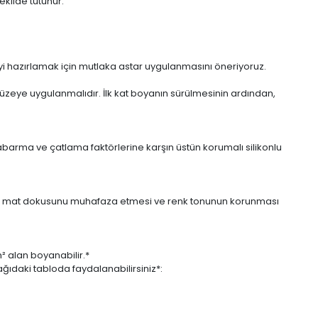
ekilde tutunur.
eyi hazırlamak için mutlaka astar uygulanmasını öneriyoruz.
üzeye uygulanmalıdır. İlk kat boyanın sürülmesinin ardından,
abarma ve çatlama faktörlerine karşın üstün korumalı silikonlu
eksi mat dokusunu muhafaza etmesi ve renk tonunun korunması
m² alan boyanabilir.*
ıdaki tabloda faydalanabilirsiniz*: