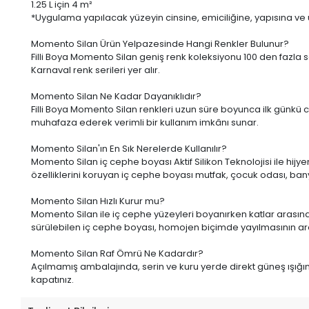
1.25 L
için 4 m²
*Uygulama yapılacak yüzeyin cinsine, emiciliğine, yapısına ve uyg
Momento Silan Ürün Yelpazesinde Hangi Renkler Bulunur?
Filli Boya Momento Silan geniş renk koleksiyonu 100 den fazla s
Karnaval renk serileri yer alır.
Momento Silan Ne Kadar Dayanıklıdır?
Filli Boya Momento Silan renkleri uzun süre boyunca ilk günkü c
muhafaza ederek verimli bir kullanım imkânı sunar.
Momento Silan'ın En Sık Nerelerde Kullanılır?
Momento Silan iç cephe boyası Aktif Silikon Teknolojisi ile hijye
özelliklerini koruyan iç cephe boyası mutfak, çocuk odası, banyo 
Momento Silan Hızlı Kurur mu?
Momento Silan ile iç cephe yüzeyleri boyanırken katlar arasında
sürülebilen iç cephe boyası, homojen biçimde yayılmasının ardın
Momento Silan Raf Ömrü Ne Kadardır?
Açılmamış ambalajında, serin ve kuru yerde direkt güneş ışı
kapatınız.