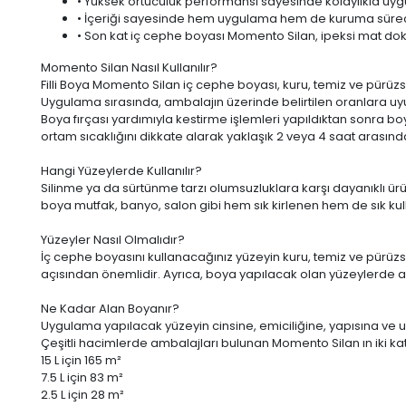
• Yüksek örtücülük performansı sayesinde kolaylıkla uygu
• İçeriği sayesinde hem uygulama hem de kuruma sürec
• Son kat iç cephe boyası Momento Silan, ipeksi mat dok
Momento Silan Nasıl Kullanılır?
Filli Boya Momento Silan iç cephe boyası, kuru, temiz ve pürüz
Uygulama sırasında, ambalajın üzerinde belirtilen oranlara uyu
Boya fırçası yardımıyla kestirme işlemleri yapıldıktan sonra b
ortam sıcaklığını dikkate alarak yaklaşık 2 veya 4 saat aras
Hangi Yüzeylerde Kullanılır?
Silinme ya da sürtünme tarzı olumsuzluklara karşı dayanıklı ür
boya mutfak, banyo, salon gibi hem sık kirlenen hem de sık kull
Yüzeyler Nasıl Olmalıdır?
İç cephe boyasını kullanacağınız yüzeyin kuru, temiz ve pür
açısından önemlidir. Ayrıca, boya yapılacak olan yüzeylerde
Ne Kadar Alan Boyanır?
Uygulama yapılacak yüzeyin cinsine, emiciliğine, yapısına ve uyg
Çeşitli hacimlerde ambalajları bulunan Momento Silan ın iki 
15 L
için 165 m²
7.5 L
için 83 m²
2.5 L
için 28 m²