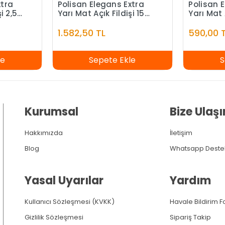
xtra
Polisan Elegans Extra
Polisan 
i 2,5
Yarı Mat Açık Fildişi 15
Yarı Mat 
Litre
1.582,50 TL
590,00 
le
Sepete Ekle
S
Kurumsal
Bize Ulaşı
Hakkımızda
İletişim
Blog
Whatsapp Deste
Yasal Uyarılar
Yardım
Kullanıcı Sözleşmesi (KVKK)
Havale Bildirim 
Gizlilik Sözleşmesi
Sipariş Takip