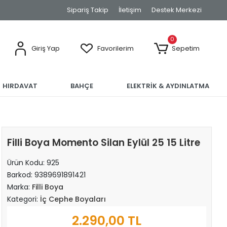
Sipariş Takip
İletişim
Destek Merkezi
0
Giriş Yap
Favorilerim
Sepetim
HIRDAVAT
BAHÇE
ELEKTRİK & AYDINLATMA
Filli Boya Momento Silan Eylül 25 15 Litre
Ürün Kodu:
925
Barkod:
9389691891421
Marka:
Filli Boya
Kategori:
İç Cephe Boyaları
2.290,00 TL