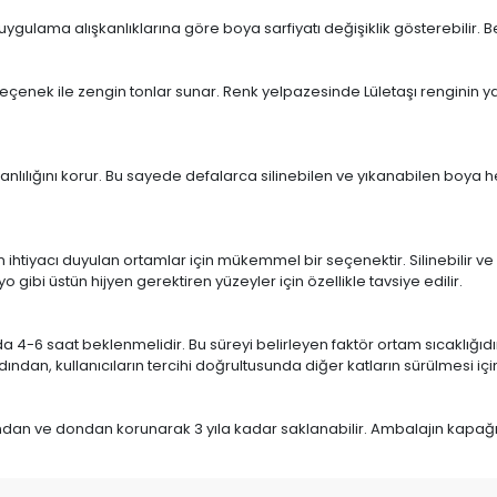
ulama alışkanlıklarına göre boya sarfiyatı değişiklik gösterebilir. Belir
eçenek ile zengin tonlar sunar. Renk yelpazesinde Lületaşı renginin ya
anlılığını korur. Bu sayede defalarca silinebilen ve yıkanabilen boya
h
n ihtiyacı duyulan ortamlar için mükemmel bir seçenektir. Silinebilir ve
gibi üstün hijyen gerektiren yüzeyler için özellikle tavsiye edilir.
 4-6 saat beklenmelidir. Bu süreyi belirleyen faktör ortam sıcaklığıdır.
dan, kullanıcıların tercihi doğrultusunda diğer katların sürülmesi içi
ğından ve dondan korunarak 3 yıla kadar saklanabilir. Ambalajın kap