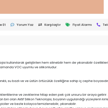
e Et
Yorum Yaz
Karşılaştır
Fiyat Alarmı
Tel
ojisi kullanılarak geliştirilen hem silinebilir hem de yıkanabilir özellikl
ı zamanda VOC uyumlu ve silikonludur.
nıklı, su bazlı ve ve üstün örtücülük özelliğine sahip iç cephe boyasıdır
eklentilerine ve zevklerine hitap eden pek çok unsuru bir araya getirir.
iri olan Aktif Silikon Teknolojisi, boyanın uygulandığı yüzeylerin kirle
eyiciler ve bezle
kolayca temizlenebilir, yıkanabilir.