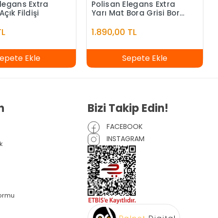
Elegans Extra
Polisan Elegans Extra
Açık Fildişi
Yarı Mat Bora Grisi Bora
Grisi - 7,5 Litre
TL
1.890,00 TL
epete Ekle
Sepete Ekle
n
Bizi Takip Edin!
FACEBOOK
INSTAGRAM
k
Formu