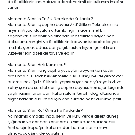
de özelliklerini muhafaza ederek verimli bir kullanım imkânı
sunar.
Momento Silan'ın En Sık Nerelerde Kullanılır?
Momento Silan iç cephe boyası Aktif Silikon Teknolojisi ile
hijyen ihtiyacı duyulan ortamlar için mükemmel bir
seçenektir. Silinebilir ve yıkanabilir özellikleri sayesinde
dokusunu, rengini ve özelliklerini koruyan iç cephe boyası
mutfak, çocuk odası, banyo gibi üstün hijyen gerektiren
yüzeyler için özellikle tavsiye edilir.
Momento Silan Hızlı Kurur mu?
Momento Silan ile iç cephe yüzeyleri boyanırken katlar
arasında 4-6 saat beklenmelidir. Bu süreyi belirleyen faktör
ortam sıcaklığıdır. Silikonlu yapısı sayesinde yüzeye hızlı ve
kolay şekilde sürülebilen iç cephe boyası, homojen biçimde
yayılmasının ardından, kullanıcıların tercihi doğrultusunda
diğer katların sürülmesi için kısa sürede hazır duruma gelir.
Momento Silan Raf Ömrü Ne Kadardır?
Açılmamış ambalajında, serin ve kuru yerde direkt güneş
ışığından ve dondan korunarak 3 yıla kadar saklanabilir.
Ambalajın kapağını kullanımdan hemen sonra hava
almayacak şekilde kapatınız.