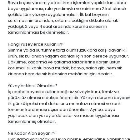
Boya fırçası yardımıyla kestirme işlemleri yapıldıktan sonra
boya uygulaması, rulo yardımıyla ve minimum 2 kat olacak
şekilde tüm yüzeye uygulanmalıdır. İlk kat boyanın
sürülmesinin ardından, ortam sıcaklığını dikkate alarak
yaklaşık 2 veya 4 saat arasında kuruma süresinin
tamamlanması beklenmelidir.
Hangi Yüzeylerde Kullanılır?
Silinme ya da sürtünme tarzı olumsuzluklara karşı dayanıklı
ürün, sık kullanılan yaşam alanları için son derece uygundur.
Dökülme, kabarma ve çatlama faktörlerine karşın üstün
korumalı silikonlu boya mutfak, banyo, salon gibi hem sık
kirlenen hem de sık kullanılan mekânlar için idealdir.
Yüzeyler Nasıl Olmalıdır?
İç cephe boyasını kullanacağınız yüzeyin kuru, temiz ve
pürüzsüz olması oldukça önemlidir. Yüzeyin durumu boyanın
ilk günkü ipeksi mat dokusunu muhafaza etmesi ve renk
tonunun korunması açısından önemlidir. Ayrıca, boya
yapılacak olan yüzeylerde astar ve macun uygulaması
tamamlanmış olmalıdır.
Ne Kadar Alan Boyanır?
Uygulama yapılacak yüzeyin cinsine, emiciliğine, yapısına ve