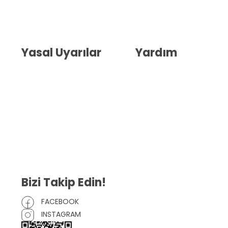
Hakkımızda
İletişim
Blog
Whatsapp Destek
Yasal Uyarılar
Yardım
Kullanıcı Sözleşmesi
Havale Bildirim Formu
(KVKK)
Sipariş Takip
Gizlilik Sözleşmesi
İptal ve İade Şartları
Mesafeli Satış Sözleşmesi
Çerez Politikası
Bizi Takip Edin!
FACEBOOK
INSTAGRAM