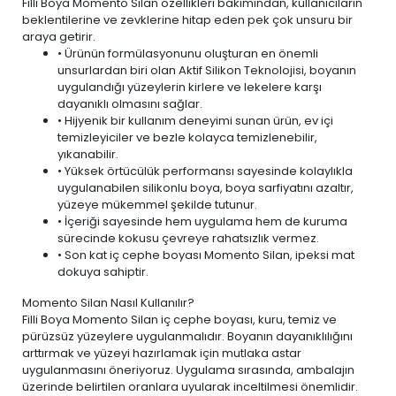
Filli Boya Momento Silan özellikleri bakımından, kullanıcıların
beklentilerine ve zevklerine hitap eden pek çok unsuru bir
araya getirir.
• Ürünün formülasyonunu oluşturan en önemli
unsurlardan biri olan Aktif Silikon Teknolojisi, boyanın
uygulandığı yüzeylerin kirlere ve lekelere karşı
dayanıklı olmasını sağlar.
• Hijyenik bir kullanım deneyimi sunan ürün,
ev içi
temizleyiciler ve bezle
kolayca temizlenebilir,
yıkanabilir.
• Yüksek örtücülük performansı sayesinde kolaylıkla
uygulanabilen silikonlu boya, boya sarfiyatını azaltır,
yüzeye mükemmel şekilde tutunur.
• İçeriği sayesinde hem uygulama hem de kuruma
sürecinde kokusu çevreye rahatsızlık vermez.
• Son kat iç cephe boyası Momento Silan, ipeksi mat
dokuya sahiptir.
Momento Silan Nasıl Kullanılır?
Filli Boya Momento Silan iç cephe boyası, kuru, temiz ve
pürüzsüz yüzeylere uygulanmalıdır. Boyanın dayanıklılığını
arttırmak ve yüzeyi hazırlamak için mutlaka astar
uygulanmasını öneriyoruz. Uygulama sırasında, ambalajın
üzerinde belirtilen oranlara uyularak inceltilmesi önemlidir.