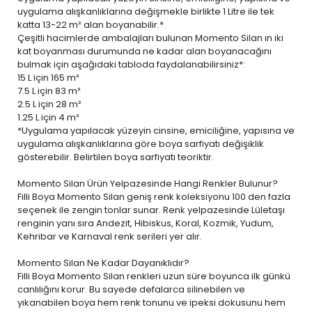
uygulama alışkanlıklarına değişmekle birlikte 1 Litre ile tek
katta 13-22 m² alan boyanabilir.*
Çeşitli hacimlerde ambalajları bulunan Momento Silan ın iki
kat boyanması durumunda ne kadar alan boyanacağını
bulmak için aşağıdaki tabloda faydalanabilirsiniz*:
15 L
için 165 m²
7.5 L
için 83 m²
2.5 L
için 28 m²
1.25 L
için 4 m²
*Uygulama yapılacak yüzeyin cinsine, emiciliğine, yapısına ve
uygulama alışkanlıklarına göre boya sarfiyatı değişiklik
gösterebilir. Belirtilen boya sarfiyatı teoriktir.
Momento Silan Ürün Yelpazesinde Hangi Renkler Bulunur?
Filli Boya Momento Silan geniş renk koleksiyonu 100 den fazla
seçenek ile zengin tonlar sunar. Renk yelpazesinde Lületaşı
renginin yanı sıra Andezit, Hibiskus, Koral, Kozmik, Yudum,
Kehribar ve Karnaval renk serileri yer alır.
Momento Silan Ne Kadar Dayanıklıdır?
Filli Boya Momento Silan renkleri uzun süre boyunca ilk günkü
canlılığını korur. Bu sayede defalarca silinebilen ve
yıkanabilen boya
hem renk tonunu ve ipeksi dokusunu hem