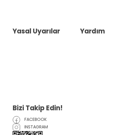
Hakkımızda
İletişim
Blog
Whatsapp Destek
Yasal Uyarılar
Yardım
Kullanıcı Sözleşmesi
Havale Bildirim Formu
(KVKK)
Sipariş Takip
Gizlilik Sözleşmesi
İptal ve İade Şartları
Mesafeli Satış Sözleşmesi
Çerez Politikası
Bizi Takip Edin!
FACEBOOK
INSTAGRAM