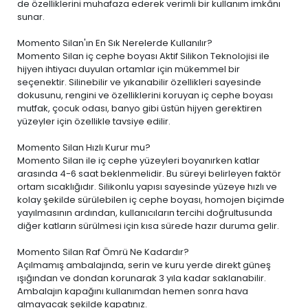
de özelliklerini muhafaza ederek verimli bir kullanım imkânı
sunar.
Momento Silan'ın En Sık Nerelerde Kullanılır?
Momento Silan iç cephe boyası Aktif Silikon Teknolojisi ile
hijyen ihtiyacı duyulan ortamlar için mükemmel bir
seçenektir. Silinebilir ve yıkanabilir özellikleri sayesinde
dokusunu, rengini ve özelliklerini koruyan iç cephe boyası
mutfak, çocuk odası, banyo gibi üstün hijyen gerektiren
yüzeyler için özellikle tavsiye edilir.
Momento Silan Hızlı Kurur mu?
Momento Silan ile iç cephe yüzeyleri boyanırken katlar
arasında 4-6 saat beklenmelidir. Bu süreyi belirleyen faktör
ortam sıcaklığıdır. Silikonlu yapısı sayesinde yüzeye hızlı ve
kolay şekilde sürülebilen iç cephe boyası, homojen biçimde
yayılmasının ardından, kullanıcıların tercihi doğrultusunda
diğer katların sürülmesi için kısa sürede hazır duruma gelir.
Momento Silan Raf Ömrü Ne Kadardır?
Açılmamış ambalajında, serin ve kuru yerde direkt güneş
ışığından ve dondan korunarak 3 yıla kadar saklanabilir.
Ambalajın kapağını kullanımdan hemen sonra hava
almayacak şekilde kapatınız.