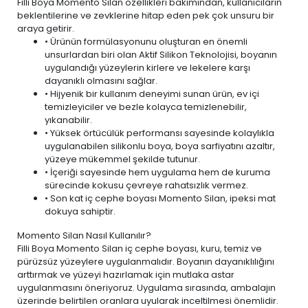
Filli Boya Momento Silan özellikleri bakımından, kullanıcıların
beklentilerine ve zevklerine hitap eden pek çok unsuru bir
araya getirir.
• Ürünün formülasyonunu oluşturan en önemli
unsurlardan biri olan Aktif Silikon Teknolojisi, boyanın
uygulandığı yüzeylerin kirlere ve lekelere karşı
dayanıklı olmasını sağlar.
• Hijyenik bir kullanım deneyimi sunan ürün,
ev içi
temizleyiciler ve bezle
kolayca temizlenebilir,
yıkanabilir.
• Yüksek örtücülük performansı sayesinde kolaylıkla
uygulanabilen silikonlu boya, boya sarfiyatını azaltır,
yüzeye mükemmel şekilde tutunur.
• İçeriği sayesinde hem uygulama hem de kuruma
sürecinde kokusu çevreye rahatsızlık vermez.
• Son kat iç cephe boyası Momento Silan, ipeksi mat
dokuya sahiptir.
Momento Silan Nasıl Kullanılır?
Filli Boya Momento Silan iç cephe boyası, kuru, temiz ve
pürüzsüz yüzeylere uygulanmalıdır. Boyanın dayanıklılığını
arttırmak ve yüzeyi hazırlamak için mutlaka astar
uygulanmasını öneriyoruz. Uygulama sırasında, ambalajın
üzerinde belirtilen oranlara uyularak inceltilmesi önemlidir.