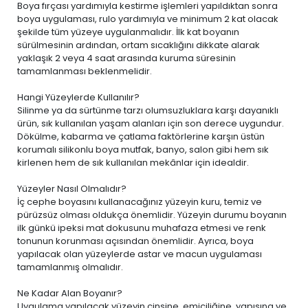
Boya fırçası yardımıyla kestirme işlemleri yapıldıktan sonra
boya uygulaması, rulo yardımıyla ve minimum 2 kat olacak
şekilde tüm yüzeye uygulanmalıdır. İlk kat boyanın
sürülmesinin ardından, ortam sıcaklığını dikkate alarak
yaklaşık 2 veya 4 saat arasında kuruma süresinin
tamamlanması beklenmelidir.
Hangi Yüzeylerde Kullanılır?
Silinme ya da sürtünme tarzı olumsuzluklara karşı dayanıklı
ürün, sık kullanılan yaşam alanları için son derece uygundur.
Dökülme, kabarma ve çatlama faktörlerine karşın üstün
korumalı silikonlu boya mutfak, banyo, salon gibi hem sık
kirlenen hem de sık kullanılan mekânlar için idealdir.
Yüzeyler Nasıl Olmalıdır?
İç cephe boyasını kullanacağınız yüzeyin kuru, temiz ve
pürüzsüz olması oldukça önemlidir. Yüzeyin durumu boyanın
ilk günkü ipeksi mat dokusunu muhafaza etmesi ve renk
tonunun korunması açısından önemlidir. Ayrıca, boya
yapılacak olan yüzeylerde astar ve macun uygulaması
tamamlanmış olmalıdır.
Ne Kadar Alan Boyanır?
Uygulama yapılacak yüzeyin cinsine, emiciliğine, yapısına ve