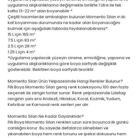
uygulama alışkanlıklarına değişmekle birlikte 1 Litre ile tek
katta 13-22 m² alan boyanabilir.*
Çeşitli hacimlerde ambalajları bulunan Momento Silan ın iki
kat boyanması durumunda ne kadar alan boyanacağını
bulmak için aşağıdaki tabloda faydalanabilirsiniz*:
15 L
için 165 m²
7.5 L
için 83 m²
2.5 L
için 28 m²
1.25 L
için 4 m²
*Uygulama yapılacak yüzeyin cinsine, emiciliğine, yapısına ve
uygulama alışkanlıklarına göre boya sarfiyatı değişiklik
gösterebilir. Belirtilen boya sarfiyatı teoriktir.
Momento Silan Ürün Yelpazesinde Hangi Renkler Bulunur?
Filli Boya Momento Silan geniş renk koleksiyonu 100 den fazla
seçenek ile zengin tonlar sunar. Renk yelpazesinde Lületaşı
renginin yanı sıra Andezit, Hibiskus, Koral, Kozmik, Yudum,
Kehribar ve Karnaval renk serileri yer alır.
Momento Silan Ne Kadar Dayanıklıdır?
Filli Boya Momento Silan renkleri uzun süre boyunca ilk günkü
canlılığını korur. Bu sayede defalarca silinebilen ve
yıkanabilen boya
hem renk tonunu ve ipeksi dokusunu hem