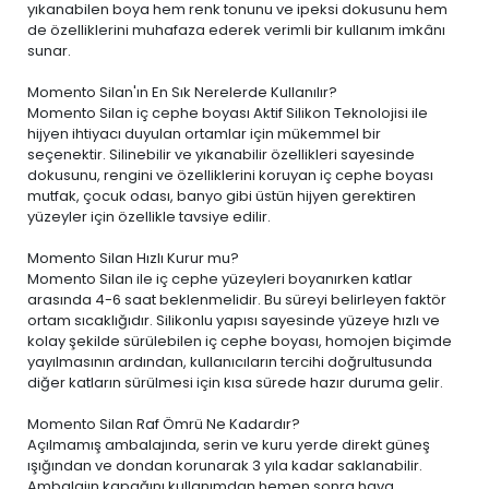
yıkanabilen boya
hem renk tonunu ve ipeksi dokusunu hem
de özelliklerini muhafaza ederek verimli bir kullanım imkânı
sunar.
Momento Silan'ın En Sık Nerelerde Kullanılır?
Momento Silan iç cephe boyası Aktif Silikon Teknolojisi ile
hijyen ihtiyacı duyulan ortamlar için mükemmel bir
seçenektir. Silinebilir ve yıkanabilir özellikleri sayesinde
dokusunu, rengini ve özelliklerini koruyan iç cephe boyası
mutfak, çocuk odası, banyo gibi üstün hijyen gerektiren
yüzeyler için özellikle tavsiye edilir.
Momento Silan Hızlı Kurur mu?
Momento Silan ile iç cephe yüzeyleri boyanırken katlar
arasında 4-6 saat beklenmelidir. Bu süreyi belirleyen faktör
ortam sıcaklığıdır. Silikonlu yapısı sayesinde yüzeye hızlı ve
kolay şekilde sürülebilen iç cephe boyası, homojen biçimde
yayılmasının ardından, kullanıcıların tercihi doğrultusunda
diğer katların sürülmesi için kısa sürede hazır duruma gelir.
Momento Silan Raf Ömrü Ne Kadardır?
Açılmamış ambalajında, serin ve kuru yerde direkt güneş
ışığından ve dondan korunarak 3 yıla kadar saklanabilir.
Ambalajın kapağını kullanımdan hemen sonra hava