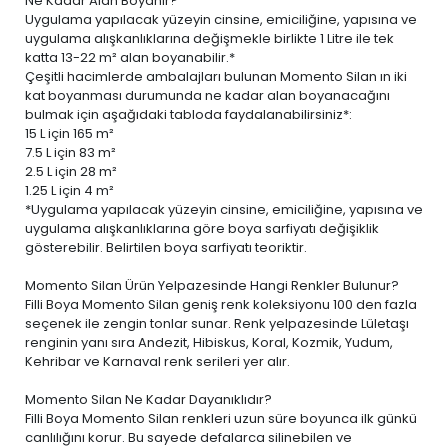
Ne Kadar Alan Boyanır?
Uygulama yapılacak yüzeyin cinsine, emiciliğine, yapısına ve
uygulama alışkanlıklarına değişmekle birlikte 1 Litre ile tek
katta 13-22 m² alan boyanabilir.*
Çeşitli hacimlerde ambalajları bulunan Momento Silan ın iki
kat boyanması durumunda ne kadar alan boyanacağını
bulmak için aşağıdaki tabloda faydalanabilirsiniz*:
15 L
için 165 m²
7.5 L
için 83 m²
2.5 L
için 28 m²
1.25 L
için 4 m²
*Uygulama yapılacak yüzeyin cinsine, emiciliğine, yapısına ve
uygulama alışkanlıklarına göre boya sarfiyatı değişiklik
gösterebilir. Belirtilen boya sarfiyatı teoriktir.
Momento Silan Ürün Yelpazesinde Hangi Renkler Bulunur?
Filli Boya Momento Silan geniş renk koleksiyonu 100 den fazla
seçenek ile zengin tonlar sunar. Renk yelpazesinde Lületaşı
renginin yanı sıra Andezit, Hibiskus, Koral, Kozmik, Yudum,
Kehribar ve Karnaval renk serileri yer alır.
Momento Silan Ne Kadar Dayanıklıdır?
Filli Boya Momento Silan renkleri uzun süre boyunca ilk günkü
canlılığını korur. Bu sayede defalarca silinebilen ve