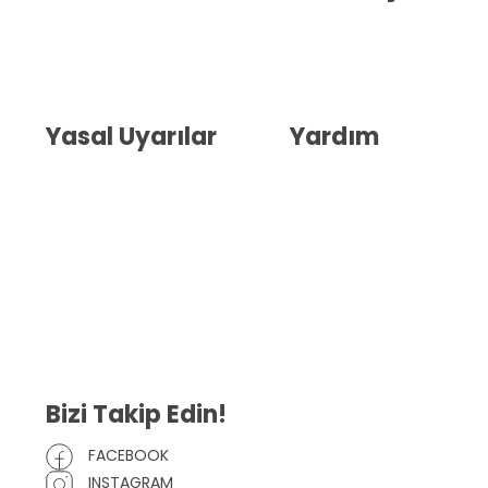
Hakkımızda
İletişim
Blog
Whatsapp Destek
Yasal Uyarılar
Yardım
Kullanıcı Sözleşmesi
Havale Bildirim Formu
(KVKK)
Sipariş Takip
Gizlilik Sözleşmesi
İptal ve İade Şartları
Mesafeli Satış Sözleşmesi
Çerez Politikası
Bizi Takip Edin!
FACEBOOK
INSTAGRAM