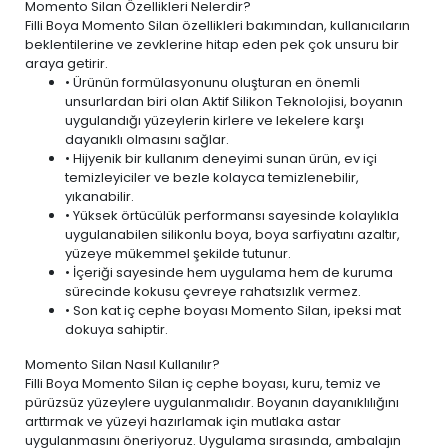
Momento Silan Özellikleri Nelerdir?
Filli Boya Momento Silan özellikleri bakımından, kullanıcıların
beklentilerine ve zevklerine hitap eden pek çok unsuru bir
araya getirir.
• Ürünün formülasyonunu oluşturan en önemli
unsurlardan biri olan Aktif Silikon Teknolojisi, boyanın
uygulandığı yüzeylerin kirlere ve lekelere karşı
dayanıklı olmasını sağlar.
• Hijyenik bir kullanım deneyimi sunan ürün,
ev içi
temizleyiciler ve bezle
kolayca temizlenebilir,
yıkanabilir.
• Yüksek örtücülük performansı sayesinde kolaylıkla
uygulanabilen silikonlu boya, boya sarfiyatını azaltır,
yüzeye mükemmel şekilde tutunur.
• İçeriği sayesinde hem uygulama hem de kuruma
sürecinde kokusu çevreye rahatsızlık vermez.
• Son kat iç cephe boyası Momento Silan, ipeksi mat
dokuya sahiptir.
Momento Silan Nasıl Kullanılır?
Filli Boya Momento Silan iç cephe boyası, kuru, temiz ve
pürüzsüz yüzeylere uygulanmalıdır. Boyanın dayanıklılığını
arttırmak ve yüzeyi hazırlamak için mutlaka astar
uygulanmasını öneriyoruz. Uygulama sırasında, ambalajın