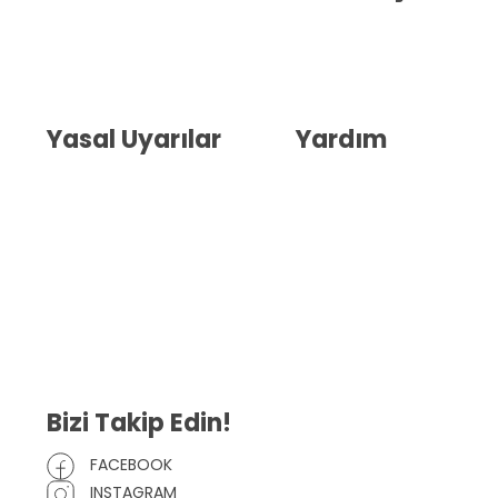
Hakkımızda
İletişim
Blog
Whatsapp Destek
Yasal Uyarılar
Yardım
Kullanıcı Sözleşmesi
Havale Bildirim Formu
(KVKK)
Sipariş Takip
Gizlilik Sözleşmesi
İptal ve İade Şartları
Mesafeli Satış Sözleşmesi
Çerez Politikası
Bizi Takip Edin!
FACEBOOK
INSTAGRAM