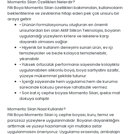
Momento Silan Özellikleri Nelerdir?
Filli Boya Momento Silan özellikleri bakımından, kullanıcıların
beklentilerine ve zevklerine hitap eden pek çok unsuru bir
araya getirir.
• Ürünün formülasyonunu oluşturan en önemli
unsurlardan biri olan Aktif Silikon Teknolojisi, boyanın
uygulandığı yüzeylerin kirlere ve lekelere karşı
dayanıklı olmasını sağlar.
• Hijyenik bir kullanım deneyimi sunan ürün,
ev içi
temizleyiciler ve bezle
kolayca temizlenebilir,
yıkanabilir.
• Yüksek örtücülük performansı sayesinde kolaylıkla
uygulanabilen silikonlu boya, boya sarfiyatını azaltır,
yüzeye mükemmel şekilde tutunur.
• İçeriği sayesinde hem uygulama hem de kuruma
sürecinde kokusu çevreye rahatsızlık vermez.
• Son kat iç cephe boyası Momento Silan, ipeksi mat
dokuya sahiptir.
Momento Silan Nasıl Kullanılır?
Filli Boya Momento Silan iç cephe boyası, kuru, temiz ve
pürüzsüz yüzeylere uygulanmalıdır. Boyanın dayanıklılığını
arttırmak ve yüzeyi hazırlamak için mutlaka astar
uygulanmasını öneriyoruz. Uygulama sırasında, ambalajın