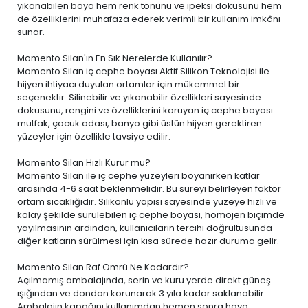
yıkanabilen boya
hem renk tonunu ve ipeksi dokusunu hem
de özelliklerini muhafaza ederek verimli bir kullanım imkânı
sunar.
Momento Silan'ın En Sık Nerelerde Kullanılır?
Momento Silan iç cephe boyası Aktif Silikon Teknolojisi ile
hijyen ihtiyacı duyulan ortamlar için mükemmel bir
seçenektir. Silinebilir ve yıkanabilir özellikleri sayesinde
dokusunu, rengini ve özelliklerini koruyan iç cephe boyası
mutfak, çocuk odası, banyo gibi üstün hijyen gerektiren
yüzeyler için özellikle tavsiye edilir.
Momento Silan Hızlı Kurur mu?
Momento Silan ile iç cephe yüzeyleri boyanırken katlar
arasında 4-6 saat beklenmelidir. Bu süreyi belirleyen faktör
ortam sıcaklığıdır. Silikonlu yapısı sayesinde yüzeye hızlı ve
kolay şekilde sürülebilen iç cephe boyası, homojen biçimde
yayılmasının ardından, kullanıcıların tercihi doğrultusunda
diğer katların sürülmesi için kısa sürede hazır duruma gelir.
Momento Silan Raf Ömrü Ne Kadardır?
Açılmamış ambalajında, serin ve kuru yerde direkt güneş
ışığından ve dondan korunarak 3 yıla kadar saklanabilir.
Ambalajın kapağını kullanımdan hemen sonra hava