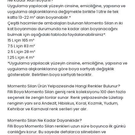
Ne Kadar Alan Boyanır?
Uygulama yapılacak yüzeyin cinsine, emiciliğine, yapısına ve
uygulama alışkanlıklarına değişmekle birlikte 1 Litre ile tek
katta 13-22 m² alan boyanabilir.*
Çeşitli hacimlerde ambalajları bulunan Momento Silan ın iki
kat boyanması durumunda ne kadar alan boyanacağını
bulmak için aşağıdaki tabloda faydalanabilirsiniz*:
15 L
için 165 m²
7.5 L
için 83 m²
2.5 L
için 28 m²
1.25 L
için 4 m²
*Uygulama yapılacak yüzeyin cinsine, emiciliğine, yapısına ve
uygulama alışkanlıklarına göre boya sarfiyatı değişiklik
gösterebilir. Belirtilen boya sarfiyatı teoriktir.
Momento Silan Ürün Yelpazesinde Hangi Renkler Bulunur?
Filli Boya Momento Silan geniş renk koleksiyonu 100 den fazla
seçenek ile zengin tonlar sunar. Renk yelpazesinde Lületaşı
renginin yanı sıra Andezit, Hibiskus, Koral, Kozmik, Yudum,
Kehribar ve Karnaval renk serileri yer alır.
Momento Silan Ne Kadar Dayanıklıdır?
Filli Boya Momento Silan renkleri uzun süre boyunca ilk günkü
canlılığını korur. Bu sayede defalarca silinebilen ve