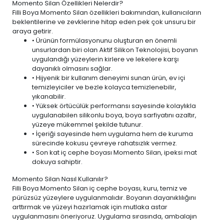
Momento Silan Özellikleri Nelerdir?
Filli Boya Momento Silan özellikleri bakımından, kullanıcıların
beklentilerine ve zevklerine hitap eden pek çok unsuru bir
araya getirir.
• Ürünün formülasyonunu oluşturan en önemli
unsurlardan biri olan Aktif Silikon Teknolojisi, boyanın
uygulandığı yüzeylerin kirlere ve lekelere karşı
dayanıklı olmasını sağlar.
• Hijyenik bir kullanım deneyimi sunan ürün,
ev içi
temizleyiciler ve bezle
kolayca temizlenebilir,
yıkanabilir.
• Yüksek örtücülük performansı sayesinde kolaylıkla
uygulanabilen silikonlu boya, boya sarfiyatını azaltır,
yüzeye mükemmel şekilde tutunur.
• İçeriği sayesinde hem uygulama hem de kuruma
sürecinde kokusu çevreye rahatsızlık vermez.
• Son kat iç cephe boyası Momento Silan, ipeksi mat
dokuya sahiptir.
Momento Silan Nasıl Kullanılır?
Filli Boya Momento Silan iç cephe boyası, kuru, temiz ve
pürüzsüz yüzeylere uygulanmalıdır. Boyanın dayanıklılığını
arttırmak ve yüzeyi hazırlamak için mutlaka astar
uygulanmasını öneriyoruz. Uygulama sırasında, ambalajın