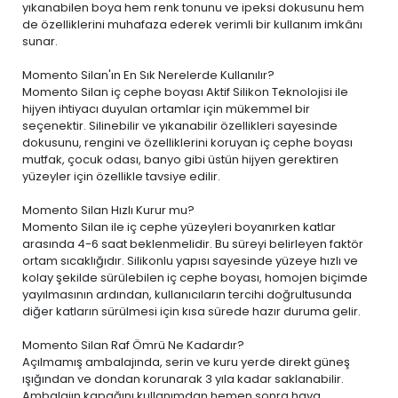
yıkanabilen boya
hem renk tonunu ve ipeksi dokusunu hem
de özelliklerini muhafaza ederek verimli bir kullanım imkânı
sunar.
Momento Silan'ın En Sık Nerelerde Kullanılır?
Momento Silan iç cephe boyası Aktif Silikon Teknolojisi ile
hijyen ihtiyacı duyulan ortamlar için mükemmel bir
seçenektir. Silinebilir ve yıkanabilir özellikleri sayesinde
dokusunu, rengini ve özelliklerini koruyan iç cephe boyası
mutfak, çocuk odası, banyo gibi üstün hijyen gerektiren
yüzeyler için özellikle tavsiye edilir.
Momento Silan Hızlı Kurur mu?
Momento Silan ile iç cephe yüzeyleri boyanırken katlar
arasında 4-6 saat beklenmelidir. Bu süreyi belirleyen faktör
ortam sıcaklığıdır. Silikonlu yapısı sayesinde yüzeye hızlı ve
kolay şekilde sürülebilen iç cephe boyası, homojen biçimde
yayılmasının ardından, kullanıcıların tercihi doğrultusunda
diğer katların sürülmesi için kısa sürede hazır duruma gelir.
Momento Silan Raf Ömrü Ne Kadardır?
Açılmamış ambalajında, serin ve kuru yerde direkt güneş
ışığından ve dondan korunarak 3 yıla kadar saklanabilir.
Ambalajın kapağını kullanımdan hemen sonra hava