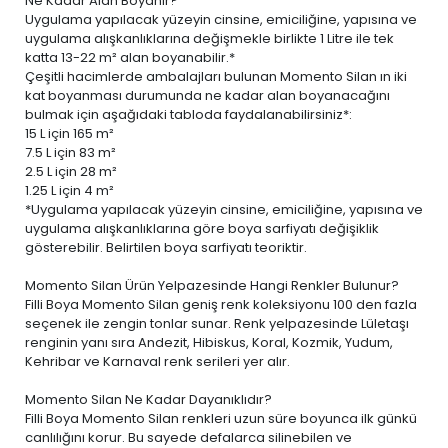
Ne Kadar Alan Boyanır?
Uygulama yapılacak yüzeyin cinsine, emiciliğine, yapısına ve
uygulama alışkanlıklarına değişmekle birlikte 1 Litre ile tek
katta 13-22 m² alan boyanabilir.*
Çeşitli hacimlerde ambalajları bulunan Momento Silan ın iki
kat boyanması durumunda ne kadar alan boyanacağını
bulmak için aşağıdaki tabloda faydalanabilirsiniz*:
15 L
için 165 m²
7.5 L
için 83 m²
2.5 L
için 28 m²
1.25 L
için 4 m²
*Uygulama yapılacak yüzeyin cinsine, emiciliğine, yapısına ve
uygulama alışkanlıklarına göre boya sarfiyatı değişiklik
gösterebilir. Belirtilen boya sarfiyatı teoriktir.
Momento Silan Ürün Yelpazesinde Hangi Renkler Bulunur?
Filli Boya Momento Silan geniş renk koleksiyonu 100 den fazla
seçenek ile zengin tonlar sunar. Renk yelpazesinde Lületaşı
renginin yanı sıra Andezit, Hibiskus, Koral, Kozmik, Yudum,
Kehribar ve Karnaval renk serileri yer alır.
Momento Silan Ne Kadar Dayanıklıdır?
Filli Boya Momento Silan renkleri uzun süre boyunca ilk günkü
canlılığını korur. Bu sayede defalarca silinebilen ve