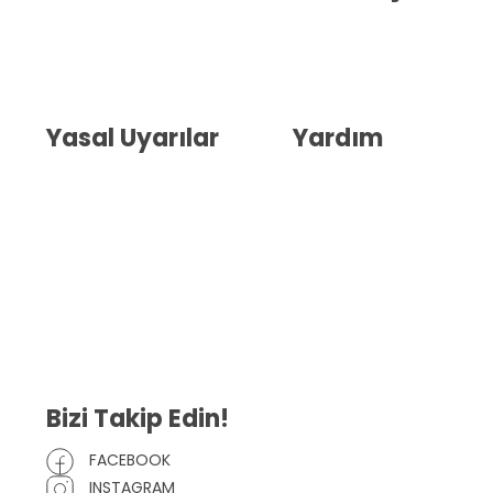
Hakkımızda
İletişim
Blog
Whatsapp Destek
Yasal Uyarılar
Yardım
Kullanıcı Sözleşmesi
Havale Bildirim Formu
(KVKK)
Sipariş Takip
Gizlilik Sözleşmesi
İptal ve İade Şartları
Mesafeli Satış Sözleşmesi
Çerez Politikası
Bizi Takip Edin!
FACEBOOK
INSTAGRAM