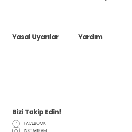
Hakkımızda
İletişim
Blog
Whatsapp Destek
Yasal Uyarılar
Yardım
Kullanıcı Sözleşmesi
Havale Bildirim Formu
(KVKK)
Sipariş Takip
Gizlilik Sözleşmesi
İptal ve İade Şartları
Mesafeli Satış Sözleşmesi
Çerez Politikası
Bizi Takip Edin!
FACEBOOK
INSTAGRAM