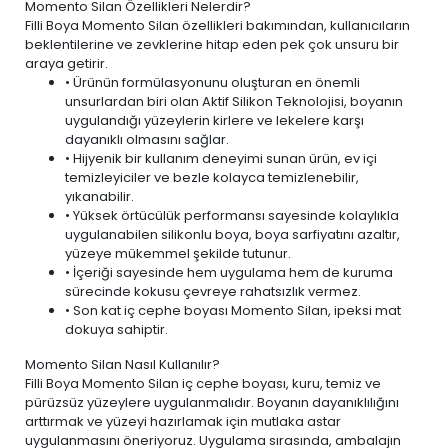
Momento Silan Özellikleri Nelerdir?
Filli Boya Momento Silan özellikleri bakımından, kullanıcıların
beklentilerine ve zevklerine hitap eden pek çok unsuru bir
araya getirir.
• Ürünün formülasyonunu oluşturan en önemli
unsurlardan biri olan Aktif Silikon Teknolojisi, boyanın
uygulandığı yüzeylerin kirlere ve lekelere karşı
dayanıklı olmasını sağlar.
• Hijyenik bir kullanım deneyimi sunan ürün,
ev içi
temizleyiciler ve bezle
kolayca temizlenebilir,
yıkanabilir.
• Yüksek örtücülük performansı sayesinde kolaylıkla
uygulanabilen silikonlu boya, boya sarfiyatını azaltır,
yüzeye mükemmel şekilde tutunur.
• İçeriği sayesinde hem uygulama hem de kuruma
sürecinde kokusu çevreye rahatsızlık vermez.
• Son kat iç cephe boyası Momento Silan, ipeksi mat
dokuya sahiptir.
Momento Silan Nasıl Kullanılır?
Filli Boya Momento Silan iç cephe boyası, kuru, temiz ve
pürüzsüz yüzeylere uygulanmalıdır. Boyanın dayanıklılığını
arttırmak ve yüzeyi hazırlamak için mutlaka astar
uygulanmasını öneriyoruz. Uygulama sırasında, ambalajın