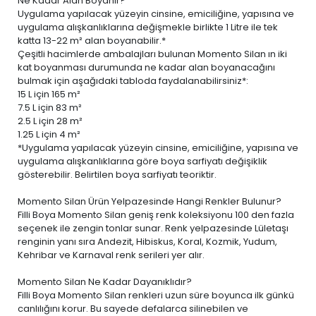
Ne Kadar Alan Boyanır?
Uygulama yapılacak yüzeyin cinsine, emiciliğine, yapısına ve
uygulama alışkanlıklarına değişmekle birlikte 1 Litre ile tek
katta 13-22 m² alan boyanabilir.*
Çeşitli hacimlerde ambalajları bulunan Momento Silan ın iki
kat boyanması durumunda ne kadar alan boyanacağını
bulmak için aşağıdaki tabloda faydalanabilirsiniz*:
15 L
için 165 m²
7.5 L
için 83 m²
2.5 L
için 28 m²
1.25 L
için 4 m²
*Uygulama yapılacak yüzeyin cinsine, emiciliğine, yapısına ve
uygulama alışkanlıklarına göre boya sarfiyatı değişiklik
gösterebilir. Belirtilen boya sarfiyatı teoriktir.
Momento Silan Ürün Yelpazesinde Hangi Renkler Bulunur?
Filli Boya Momento Silan geniş renk koleksiyonu 100 den fazla
seçenek ile zengin tonlar sunar. Renk yelpazesinde Lületaşı
renginin yanı sıra Andezit, Hibiskus, Koral, Kozmik, Yudum,
Kehribar ve Karnaval renk serileri yer alır.
Momento Silan Ne Kadar Dayanıklıdır?
Filli Boya Momento Silan renkleri uzun süre boyunca ilk günkü
canlılığını korur. Bu sayede defalarca silinebilen ve