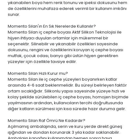
yıkanabilen boya
hem renk tonunu ve ipeksi dokusunu hem
de özelliklerini muhafaza ederek verimli bir kullanım imkânı
sunar.
Momento Silan'ın En Sık Nerelerde Kullanılır?
Momento Silan iç cephe boyası Aktif Silikon Teknolojisi ile
hijyen ihtiyacı duyulan ortamlar için mükemmel bir
seçenektir. Silinebilir ve yıkanabilir özellikleri sayesinde
dokusunu, rengini ve özelliklerini koruyan iç cephe boyası
mutfak, çocuk odası, banyo gibi üstün hijyen gerektiren
yüzeyler için özellikle tavsiye edilir.
Momento Silan Hızlı Kurur mu?
Momento Silan ile iç cephe yüzeyleri boyanırken katlar
arasında 4-6 saat beklenmelidir. Bu süreyi belirleyen faktör
ortam sıcaklığıdır. Silikonlu yapısı sayesinde yüzeye hızlı ve
kolay şekilde sürülebilen iç cephe boyası, homojen biçimde
yayılmasının ardından, kullanıcıların tercihi doğrultusunda
diğer katların sürülmesi için kısa sürede hazır duruma gelir.
Momento Silan Raf Ömrü Ne Kadardır?
Açılmamış ambalajında, serin ve kuru yerde direkt güneş
ışığından ve dondan korunarak 3 yıla kadar saklanabilir.
Ambalajın kapağını kullanımdan hemen sonra hava