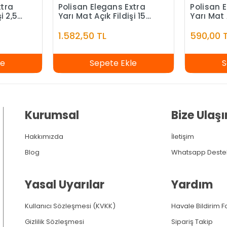
xtra
Polisan Elegans Extra
Polisan 
i 2,5
Yarı Mat Açık Fildişi 15
Yarı Mat 
Litre
1.582,50 TL
590,00 
le
Sepete Ekle
S
Kurumsal
Bize Ulaşı
Hakkımızda
İletişim
Blog
Whatsapp Deste
Yasal Uyarılar
Yardım
Kullanıcı Sözleşmesi (KVKK)
Havale Bildirim 
Gizlilik Sözleşmesi
Sipariş Takip