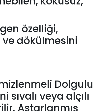
enebilen, kokusuz,
gen özelliği,
 ve dökülmesini
temizlenmeli Dolgulu
i sıvalı veya alçılı
lir. Astarlanmış