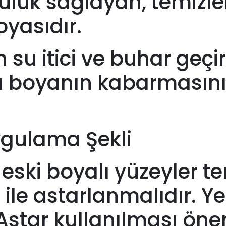
ücülük sağlayan, temizl
oyasıdır.
n su itici ve buhar geçir
a boyanın kabarmasını
ygulama Şekli
ş eski boyalı yüzeyler 
ile astarlanmalıdır. Yen
star kullanılması öneri