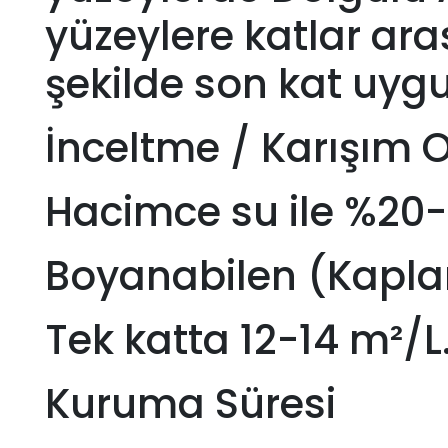
yüzeylere katlar ara
şekilde son kat uyg
İnceltme / Karışım 
Hacimce su ile %20-25
Boyanabilen (Kapla
Tek katta 12-14 m²/L
Kuruma Süresi