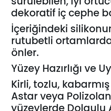
sürülebilen, iyi ört
dekoratif iç cephe b
İçeriğindeki silikonu
rutubetli ortamlard
önler.
Yüzey Hazırlığı ve U
Kirli, tozlu, kabarmı
Astar veya Polizolan 
yüzeylerde Dolgulu A