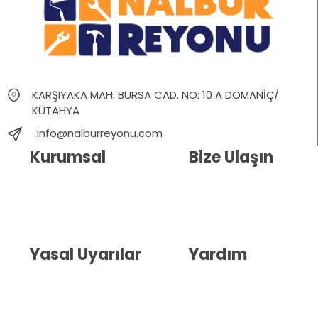
KARŞIYAKA MAH. BURSA CAD. NO: 10 A DOMANİÇ/
KÜTAHYA
info@nalburreyonu.com
Kurumsal
Bize Ulaşın
Hakkımızda
İletişim
Blog
Whatsapp Destek
Yasal Uyarılar
Yardım
Kullanıcı Sözleşmesi
Havale Bildirim Formu
(KVKK)
Sipariş Takip