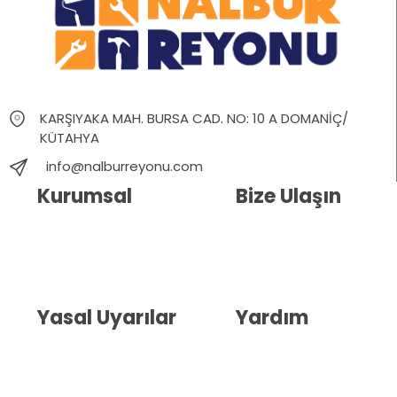
KARŞIYAKA MAH. BURSA CAD. NO: 10 A DOMANİÇ/
KÜTAHYA
info@nalburreyonu.com
Kurumsal
Bize Ulaşın
Hakkımızda
İletişim
Blog
Whatsapp Destek
Yasal Uyarılar
Yardım
Kullanıcı Sözleşmesi
Havale Bildirim Formu
(KVKK)
Sipariş Takip