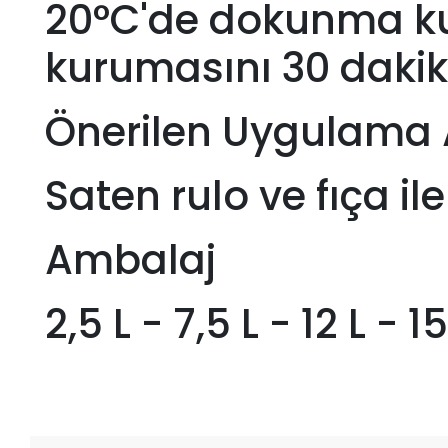
20°C'de dokunma ku
kurumasını 30 dakik
Önerilen Uygulama 
Saten rulo ve fıça il
Ambalaj
2,5 L - 7,5 L - 12 L - 15