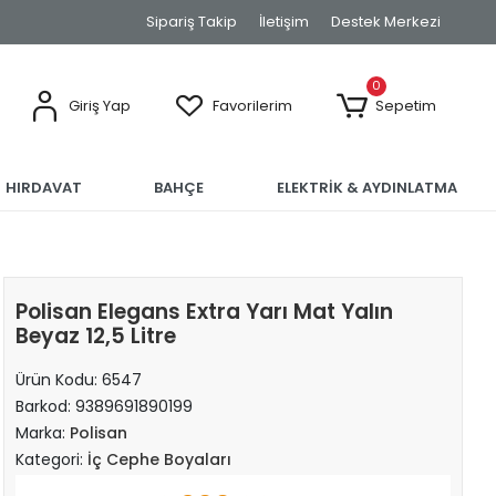
Sipariş Takip
İletişim
Destek Merkezi
0
Giriş Yap
Favorilerim
Sepetim
HIRDAVAT
BAHÇE
ELEKTRİK & AYDINLATMA
Polisan Elegans Extra Yarı Mat Yalın
Beyaz 12,5 Litre
Ürün Kodu:
6547
Barkod:
9389691890199
Marka:
Polisan
Kategori:
İç Cephe Boyaları