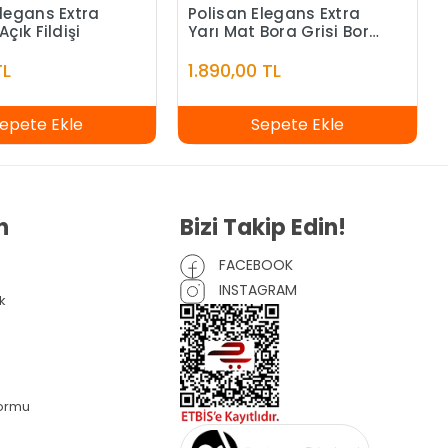
Elegans Extra
Polisan Elegans Extra
Açık Fildişi
Yarı Mat Bora Grisi Bora
Grisi - 7,5 Litre
TL
1.890,00 TL
epete Ekle
Sepete Ekle
n
Bizi Takip Edin!
FACEBOOK
INSTAGRAM
k
Formu