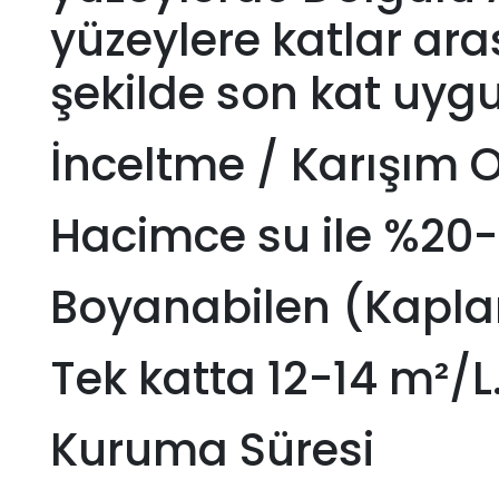
yüzeylere katlar ara
şekilde son kat uyg
İnceltme / Karışım 
Hacimce su ile %20-25
Boyanabilen (Kapla
Tek katta 12-14 m²/L
Kuruma Süresi