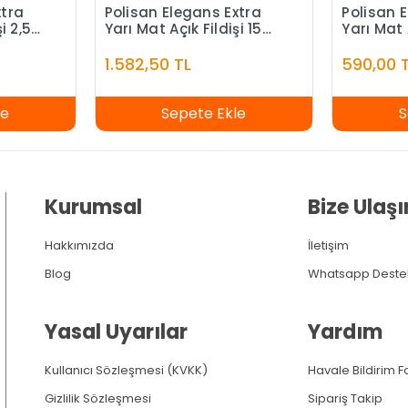
xtra
Polisan Elegans Extra
Polisan 
i 2,5
Yarı Mat Açık Fildişi 15
Yarı Mat 
Litre
1.582,50 TL
590,00 
le
Sepete Ekle
S
Kurumsal
Bize Ulaşı
Hakkımızda
İletişim
Blog
Whatsapp Deste
Yasal Uyarılar
Yardım
Kullanıcı Sözleşmesi (KVKK)
Havale Bildirim 
Gizlilik Sözleşmesi
Sipariş Takip