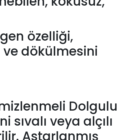
enebilen, kokusuz,
gen özelliği,
 ve dökülmesini
temizlenmeli Dolgulu
i sıvalı veya alçılı
lir. Astarlanmış