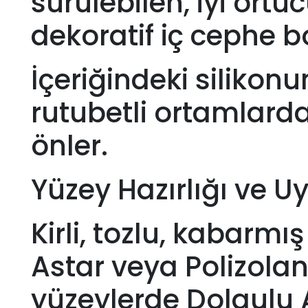
sürülebilen, iyi ört
dekoratif iç cephe b
İçeriğindeki silikonu
rutubetli ortamlard
önler.
Yüzey Hazırlığı ve U
Kirli, tozlu, kabarmı
Astar veya Polizolan 
yüzeylerde Dolgulu A