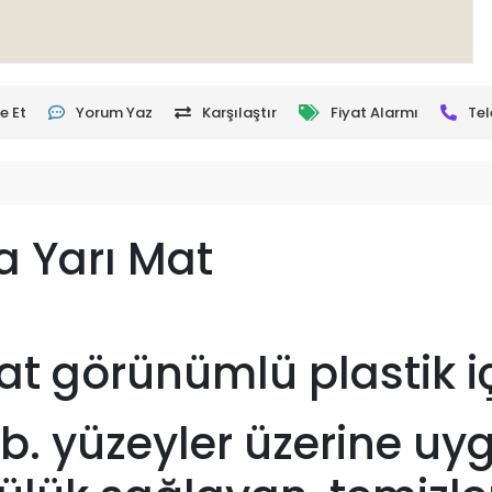
e Et
Yorum Yaz
Karşılaştır
Fiyat Alarmı
Tel
ra Yarı Mat
 mat görünümlü plastik 
vb. yüzeyler üzerine uy