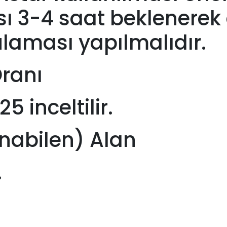
sı 3-4 saat beklenerek
ulaması yapılmalıdır.
Oranı
 inceltilir.
nabilen) Alan
.