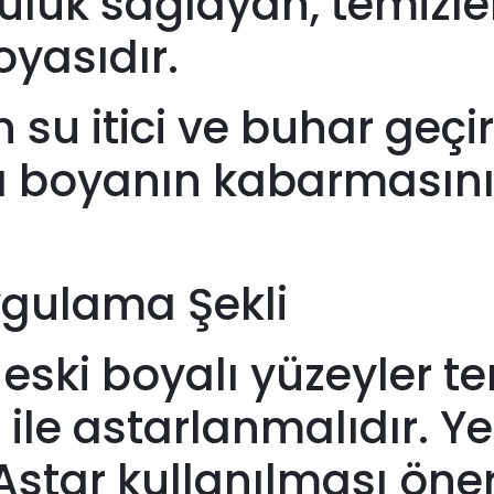
ücülük sağlayan, temizl
oyasıdır.
n su itici ve buhar geçir
a boyanın kabarmasını
ygulama Şekli
ş eski boyalı yüzeyler 
ile astarlanmalıdır. Yen
star kullanılması öneri