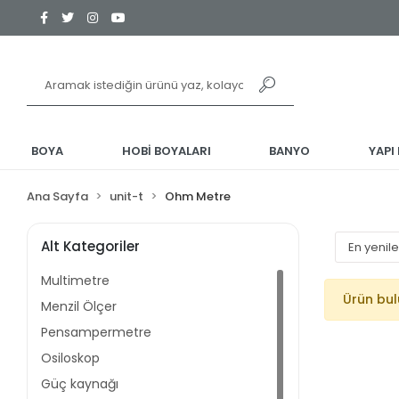
BOYA
HOBİ BOYALARI
BANYO
YAPI
Ana Sayfa
unit-t
Ohm Metre
Alt Kategoriler
Multimetre
Ürün bu
Menzil Ölçer
Pensampermetre
Osiloskop
Güç kaynağı