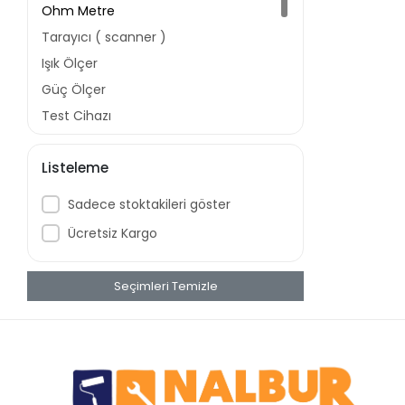
Ohm Metre
Tarayıcı ( scanner )
Işık Ölçer
Güç Ölçer
Test Cihazı
Dedektör
Listeleme
Ölçüm Aletleri
Lazer Termometre
Sadece stoktakileri göster
Multi Dedektör
Ücretsiz Kargo
Voltaj Dedektörü
Mervesan
Seçimleri Temizle