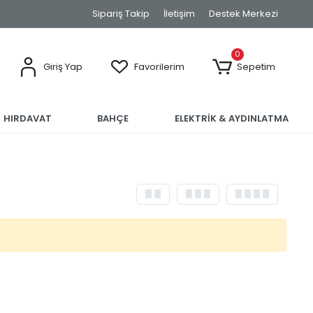
Sipariş Takip
İletişim
Destek Merkezi
0
Giriş Yap
Favorilerim
Sepetim
HIRDAVAT
BAHÇE
ELEKTRİK & AYDINLATMA