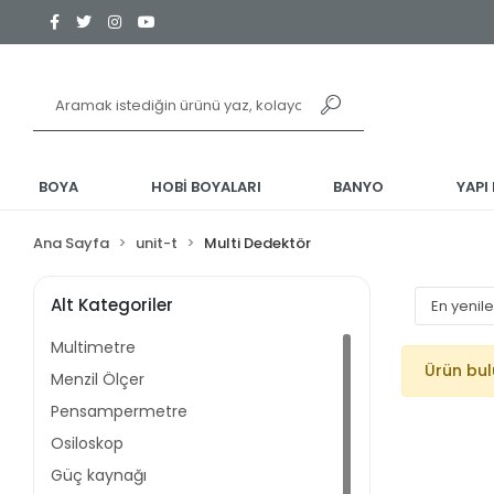
BOYA
HOBİ BOYALARI
BANYO
YAPI
Ana Sayfa
unit-t
Multi Dedektör
Alt Kategoriler
Multimetre
Ürün bu
Menzil Ölçer
Pensampermetre
Osiloskop
Güç kaynağı