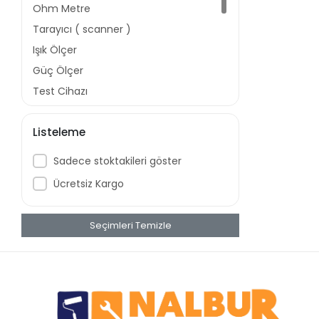
Ohm Metre
Tarayıcı ( scanner )
Işık Ölçer
Güç Ölçer
Test Cihazı
Dedektör
Listeleme
Ölçüm Aletleri
Lazer Termometre
Sadece stoktakileri göster
Multi Dedektör
Ücretsiz Kargo
Voltaj Dedektörü
Mervesan
Seçimleri Temizle