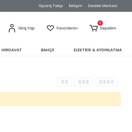
Sipariş Takip
İletişim
Destek Merkezi
0
Giriş Yap
Favorilerim
Sepetim
HIRDAVAT
BAHÇE
ELEKTRİK & AYDINLATMA