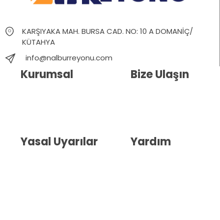
KARŞIYAKA MAH. BURSA CAD. NO: 10 A DOMANİÇ/
KÜTAHYA
info@nalburreyonu.com
Kurumsal
Bize Ulaşın
Hakkımızda
İletişim
Blog
Whatsapp Destek
Yasal Uyarılar
Yardım
Kullanıcı Sözleşmesi
Havale Bildirim Formu
(KVKK)
Sipariş Takip
Gizlilik Sözleşmesi
İptal ve İade Şartları